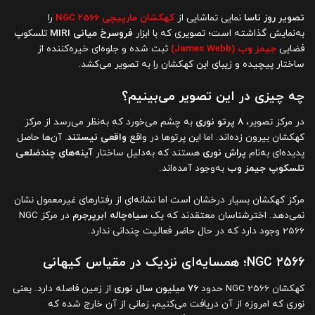
تصویر روز ناسا
نمایی تماشایی از
کهکشان مارپیچی NGC 2566
را
به‌نمایش گذاشته است؛ تصویری که با ابزار
فروسرخ میانی MIRI
تلسکوپ
فضایی
جیمز وب (James Webb)
ثبت شده و جلوه‌ای خیره‌کننده از
ساختار پیچیده و زیبای این کهکشان را به تصویر می‌کشد.
چه چیزی در این تصویر می‌بینیم؟
در مرکز تصویر،
۸ پرتو نوری
به چشم می‌خورد که به‌نظر می‌رسد از مرکز
کهکشان بیرون زده‌اند. اما این پرتوها در واقع
واقعی نیستند
. آن‌ها حاصل
پدیده‌ای به‌نام
پراش نوری
هستند که به‌دلیل ساختار
آینه‌های چندضلعی
تلسکوپ جیمز وب
به‌وجود آمده‌اند.
مرکز کهکشان بسیار درخشان است اما نشانه‌ای از رفتارهای غیرمعمول نشان
نمی‌دهد. اخترشناسان معتقدند که یک
سیاه‌چاله ابرپرجرم
در مرکز NGC
2566 وجود دارد که در حال حاضر فعالیت چندانی ندارد.
NGC 2566؛ همسایه‌ای نزدیک در مقیاس کیهانی
کهکشان NGC 2566 حدود
۷۶ میلیون سال نوری
از زمین فاصله دارد. یعنی
نوری که امروزه از آن دریافت می‌کنیم، زمانی از آن خارج شده که