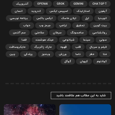
CHATGPT
GEMINI
GROK
OPENAI
آنتروپیک
آیفون
استارلینک
اسپیس ایکس
اندروید
انسان
انویدیا
اپل
ایلان ماسک
ایکس باکس
برنامه نویسی
بیت کوین
تحقیق
ترامپ
جیمز وب
خواب
روانشناسی
سامسونگ
سرطان
سلامتی
سم آلتمن
سونی
سینما
شیائومی
عینک هوشمند
فضا
فیلم و سریال
قلب
قهوه
مارک زاکربرگ
مایکروسافت
متا
مغز
ناسا
ورزش
ویندوز
پزشکی
چین
کوانتوم
کیهان
گوگل
شاید به این مطالب هم علاقمند باشید