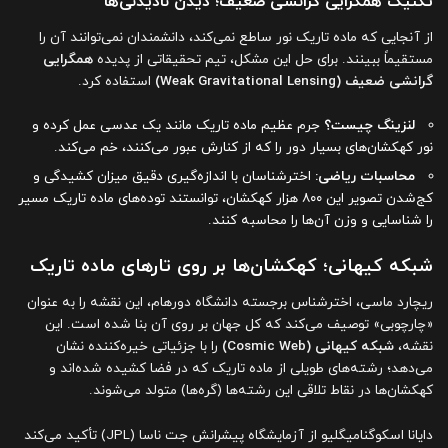
تکنیک همگرایی گرانشی ضعیف؛ دیدن نادیدنی‌ها
از آنجایی که ماده تاریک نور ساطع نمی‌کند، دانشمندان نمی‌توانند آن را
مستقیماً ببینند. برای حل این مشکل، تیم تحقیقاتی از پدیده
همگرایی
گرانشی ضعیف (Weak Gravitational Lensing)
استفاده کرد.
لنزینگ چیست؟
جرم عظیم ماده تاریک مانند یک عدسی عمل کرده و
نور کهکشان‌های بسیار دور را که از کنارش عبور می‌کنند، خم می‌کند.
محاسبات ریاضی:
اخترشناسان با اندازه‌گیری دقیق میزان کشیدگی و
کج‌شدن تصویر این ۸۰۰ هزار کهکشان، توانستند توده‌های ماده تاریک مسیر
را شناسایی و وزن آن‌ها را محاسبه کنند.
شبکه کیهانی؛ کهکشان‌ها بر روی تارهای ماده تاریک
ریچارد ماسی، اخترشناس برجسته دانشگاه دورهام، این نقشه را به عنوان
«چارچوبی» توصیف می‌کند که کل جهان بر روی آن بنا شده است. این
نقشه،
شبکه کیهانی (Cosmic Web)
را با جزئیاتی خیره‌کننده نشان
می‌دهد؛ رشته‌های طویلی از ماده تاریک که در فضا کشیده شده‌اند و
کهکشان‌ها در نقاط تلاقی این رشته‌ها (گره‌ها) متولد می‌شوند.
دایانا اسکوگنامیگلیو از آزمایشگاه پیشرانش جت ناسا (JPL) تأکید می‌کند