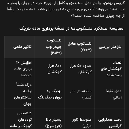
گریس رومن
، اولین مدل سه‌بعدی و کامل از توزیع جرم در جهان را بسازند.
این نقشه می‌تواند کلیدی برای پاسخ به این سوال باشد: «ماده تاریک واقعاً
از چه چیزی ساخته شده است؟»
مقایسه عملکرد تلسکوپ‌ها در نقشه‌برداری ماده تاریک
تلسکوپ
تلسکوپ هابل
پارامتر بررسی
جیمز وب
تاثیر علمی
(۲۰۰۷)
(۲۰۲۶)
تعداد
افزایش ۱۶
حدود ۵۰ هزار
۸۰۰ هزار
کهکشان‌های
برابری دقت
کهکشان
کهکشان
رصد شده
داده‌ها
درک منشأ
عمق نفوذ
میانه‌های عمر
نزدیک به
اولیه
زمانی
کیهان
دوران بیگ‌بنگ
ساختارهای
جهان
شناسایی
دقت همگرایی
متوسط (نور
بسیار بالا
توده‌های
گرانشی
مرئی)
(فروسرخ)
کوچک‌تر ماده