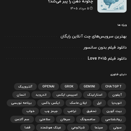
چگونه ذهن را پیر می‌کند؟
5 مرداد 1405
ویژه ها
بهترین سرویس‌های چت آنلاین رایگان
دانلود فیلم بدون سانسور
دانلود فیلم Love 2015
دنیای فناوری
CHATGPT
GEMINI
GROK
OPENAI
آنتروپیک
آیفون
استارلینک
اسپیس ایکس
اندروید
انسان
انویدیا
اپل
ایلان ماسک
ایکس باکس
برنامه نویسی
بیت کوین
تحقیق
ترامپ
جیمز وب
خواب
روانشناسی
سامسونگ
سرطان
سلامتی
سم آلتمن
سونی
سینما
شیائومی
عینک هوشمند
فضا