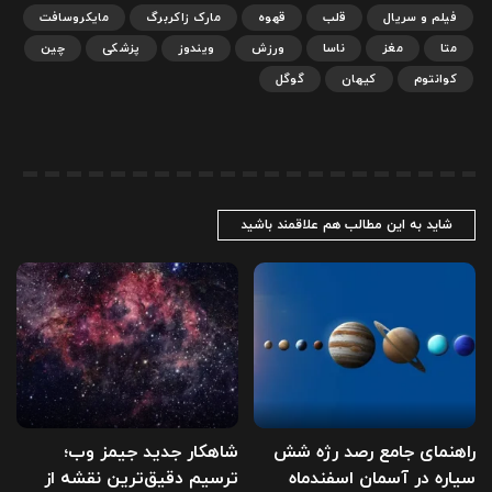
فیلم و سریال
قلب
قهوه
مارک زاکربرگ
مایکروسافت
متا
مغز
ناسا
ورزش
ویندوز
پزشکی
چین
کوانتوم
کیهان
گوگل
شاید به این مطالب هم علاقمند باشید
راهنمای جامع رصد رژه شش
شاهکار جدید جیمز وب؛
سیاره در آسمان اسفندماه
ترسیم دقیق‌ترین نقشه از