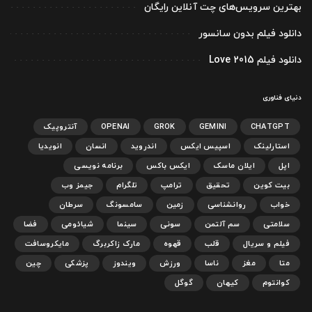
بهترین سرویس‌های چت آنلاین رایگان
دانلود فیلم بدون سانسور
دانلود فیلم Love 2015
دنیای فناوری
CHATGPT
GEMINI
GROK
OPENAI
آنتروپیک
استارلینک
اسپیس ایکس
اندروید
انسان
انویدیا
اپل
ایلان ماسک
ایکس باکس
برنامه نویسی
بیت کوین
تحقیق
ترامپ
تلگرام
جیمز وب
خواب
روانشناسی
زمین
سامسونگ
سرطان
سلامتی
سم آلتمن
سونی
سینما
شیائومی
فضا
فیلم و سریال
قلب
قهوه
مارک زاکربرگ
مایکروسافت
متا
مغز
ناسا
ورزش
ویندوز
پزشکی
چین
کوانتوم
کیهان
گوگل