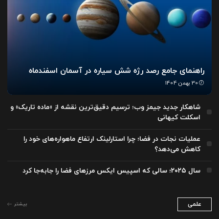
راهنمای جامع رصد رژه شش سیاره در آسمان اسفندماه
30 بهمن 1404
شاهکار جدید جیمز وب؛ ترسیم دقیق‌ترین نقشه از «ماده تاریک» و
اسکلت کیهانی
عملیات نجات در فضا؛ چرا استارلینک ارتفاع ماهواره‌های خود را
کاهش می‌دهد؟
سال ۲۰۲۵؛ سالی که اسپیس ایکس مرزهای فضا را جابه‌جا کرد
علمی
بیشتر