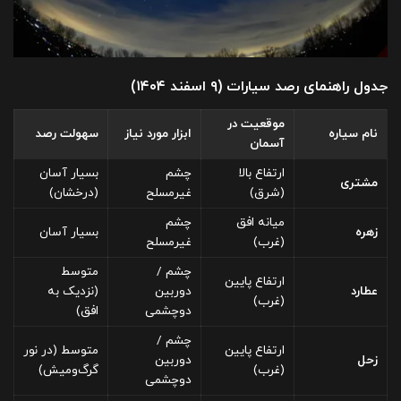
جدول راهنمای رصد سیارات (۹ اسفند ۱۴۰۴)
موقعیت در
نام سیاره
ابزار مورد نیاز
سهولت رصد
آسمان
ارتفاع بالا
چشم
بسیار آسان
مشتری
(شرق)
غیرمسلح
(درخشان)
میانه افق
چشم
زهره
بسیار آسان
(غرب)
غیرمسلح
چشم /
متوسط
ارتفاع پایین
عطارد
دوربین
(نزدیک به
(غرب)
دوچشمی
افق)
چشم /
ارتفاع پایین
متوسط (در نور
زحل
دوربین
(غرب)
گرگ‌ومیش)
دوچشمی