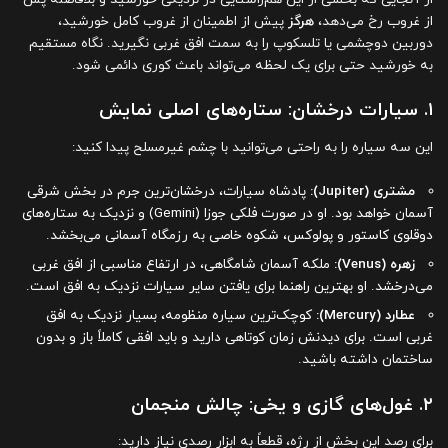
از غروب رخ می‌دهد،
هرگز
پیش از اطمینان از غروب کامل خورشید،
دوربین دوچشمی یا تلسکوپ را به سمت افق غربی نگیرید. نگاه مستقیم
به خورشید حتی برای یک لحظه می‌تواند باعث کوری دائمی شود.
۱. سیارات درخشان: ستاره‌های اصلی نمایش
این سه سیاره را به راحتی می‌توانید با چشم غیرمسلح پیدا کنید:
مشتری (Jupiter):
پادشاه سیارات، درخشان‌ترین جرم در بخش شرقی
آسمان خواهد بود. او در صورت فلکی جوزا (Gemini) و نزدیک به ستاره‌های
دوقلوی کاستور و پولوکس، شکوه خاصی به رزمگاه آسمانی می‌بخشد.
زهره (Venus):
ملکه آسمان شامگاهی، در ارتفاع مناسبی از افق غربی
می‌درخشد. او بهترین راهنما برای یافتن سایر سیارات نزدیک به افق است.
عطارد (Mercury):
کوچک‌ترین سیاره منظومه، بسیار نزدیک به افق
غربی است. برای دیدنش زمان کوتاهی دارید و باید افقی کاملاً باز و بدون
ساختمان داشته باشید.
۲. غول‌های گازی و یخی: چالش منجمان
برای رصد این بخش از رژه، قطعاً به ابزار رصدی نیاز دارید: