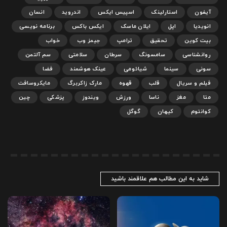
آیفون
استارلینک
اسپیس ایکس
اندروید
انسان
انویدیا
اپل
ایلان ماسک
ایکس باکس
برنامه نویسی
بیت کوین
تحقیق
ترامپ
جیمز وب
خواب
روانشناسی
سامسونگ
سرطان
سلامتی
سم آلتمن
سونی
سینما
شیائومی
عینک هوشمند
فضا
فیلم و سریال
قلب
قهوه
مارک زاکربرگ
مایکروسافت
متا
مغز
ناسا
ورزش
ویندوز
پزشکی
چین
کوانتوم
کیهان
گوگل
شاید به این مطالب هم علاقمند باشید