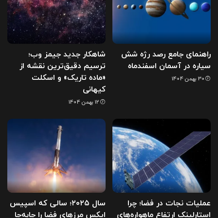
راهنمای جامع رصد رژه شش
شاهکار جدید جیمز وب؛
سیاره در آسمان اسفندماه
ترسیم دقیق‌ترین نقشه از
«ماده تاریک» و اسکلت
30 بهمن 1404
کیهانی
12 بهمن 1404
عملیات نجات در فضا؛ چرا
سال ۲۰۲۵؛ سالی که اسپیس
استارلینک ارتفاع ماهواره‌های
ایکس مرزهای فضا را جابه‌جا