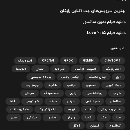
بهترین سرویس‌های چت آنلاین رایگان
دانلود فیلم بدون سانسور
دانلود فیلم Love 2015
دنیای فناوری
CHATGPT
GEMINI
GROK
OPENAI
آنتروپیک
استارلینک
اسپیس ایکس
اندروید
انسان
انویدیا
اپل
ایلان ماسک
ایکس باکس
برنامه نویسی
بیت کوین
تحقیق
ترامپ
تلگرام
جیمز وب
خواب
روانشناسی
زمین
سامسونگ
سرطان
سلامتی
سم آلتمن
سونی
سینما
شیائومی
فضا
فیلم و سریال
قلب
قهوه
مارک زاکربرگ
مایکروسافت
متا
مغز
ناسا
ورزش
ویندوز
پزشکی
چین
کوانتوم
کیهان
گوگل