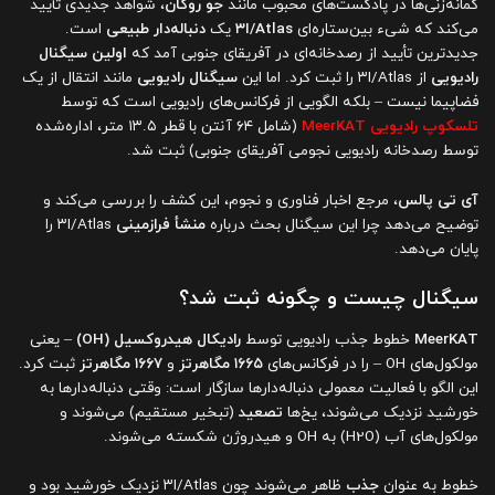
گمانه‌زنی‌ها در پادکست‌های محبوب مانند
جو روگان
، شواهد جدیدی تأیید
می‌کند که شیء بین‌ستاره‌ای
۳I/Atlas
یک
دنباله‌دار طبیعی
است.
جدیدترین تأیید از رصدخانه‌ای در آفریقای جنوبی آمد که
اولین سیگنال
رادیویی
از ۳I/Atlas را ثبت کرد. اما این
سیگنال رادیویی
مانند انتقال از یک
فضاپیما نیست – بلکه الگویی از فرکانس‌های رادیویی است که توسط
تلسکوپ رادیویی MeerKAT
(شامل ۶۴ آنتن با قطر ۱۳.۵ متر، اداره‌شده
توسط رصدخانه رادیویی نجومی آفریقای جنوبی) ثبت شد.
آی تی پالس
، مرجع اخبار فناوری و نجوم، این کشف را بررسی می‌کند و
توضیح می‌دهد چرا این سیگنال بحث درباره
منشأ فرازمینی
۳I/Atlas را
پایان می‌دهد.
سیگنال چیست و چگونه ثبت شد؟
MeerKAT
خطوط جذب رادیویی توسط
رادیکال هیدروکسیل (OH)
– یعنی
مولکول‌های OH – را در فرکانس‌های
۱۶۶۵ مگاهرتز
و
۱۶۶۷ مگاهرتز
ثبت کرد.
این الگو با فعالیت معمولی دنباله‌دارها سازگار است: وقتی دنباله‌دارها به
خورشید نزدیک می‌شوند، یخ‌ها
تصعید
(تبخیر مستقیم) می‌شوند و
مولکول‌های آب (H2O) به OH و هیدروژن شکسته می‌شوند.
خطوط به عنوان
جذب
ظاهر می‌شوند چون ۳I/Atlas نزدیک خورشید بود و