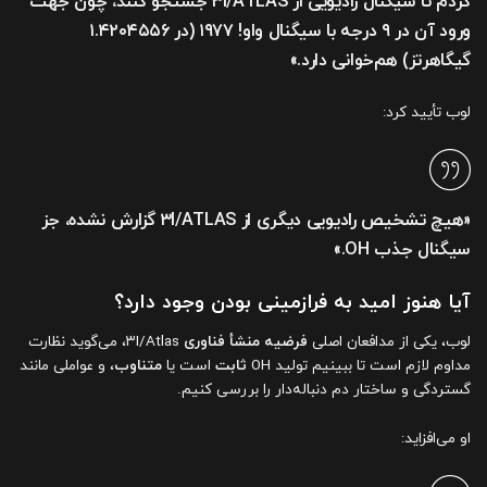
کردم تا سیگنال رادیویی از ۳I/ATLAS جستجو کنند، چون جهت
ورود آن در ۹ درجه با
سیگنال واو! ۱۹۷۷
(در ۱.۴۲۰۴۵۵۶
گیگاهرتز) هم‌خوانی دارد.»
لوب تأیید کرد:
«هیچ تشخیص رادیویی دیگری از ۳I/ATLAS گزارش نشده، جز
سیگنال جذب OH.»
آیا هنوز امید به فرازمینی بودن وجود دارد؟
لوب، یکی از مدافعان اصلی
فرضیه منشأ فناوری
۳I/Atlas، می‌گوید نظارت
مداوم لازم است تا ببینیم تولید OH
ثابت
است یا
متناوب
، و عواملی مانند
گستردگی و ساختار دم دنباله‌دار را بررسی کنیم.
او می‌افزاید: