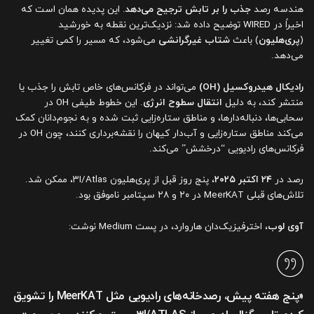
هندسه رصد
جذب را بر تابش ترجیح می‌دهد
. این پدیده همان است که
اخیراً در WIRED توضیح داده شد: نزدیک‌ترین نقطه به خورشید
(
پری‌هلیون
) باعث
شتاب غیرگرانشی
می‌شود، که مسیر را کمی تغییر
می‌دهد.
رادیکال هیدروکسیل (OH)
می‌تواند در فرکانس‌های خاص تابش را جذب یا
منتشر کند، به دلیل
انتقال سطوح انرژی
. این خطوط طیفی OH در
سحابی‌ها، دنباله‌دارها، و مناطق ستاره‌زایی ثبت شده و به نجوم‌دانان کمک
می‌کند مناطق ستاره‌زایی و آب‌دار کیهان را نقشه‌برداری کنند، چون OH در
فرکانس‌های رادیویی “درخشش” می‌کند.
رصد در
۲۴ اکتبر ۲۰۲۵
، پنج روز قبل از پری‌هلیون ۳I/Atlas، ممکن شد.
تلاش‌های قبلی MeerKAT در ۲۰ و ۲۸ سپتامبر ناموفق بود.
آوی لوب
، اخترفیزیک‌دان هاروارد، در پست Medium نوشت:
«پنج هفته پیش، رصدخانه‌های رادیویی مثل MeerKAT را تشویق