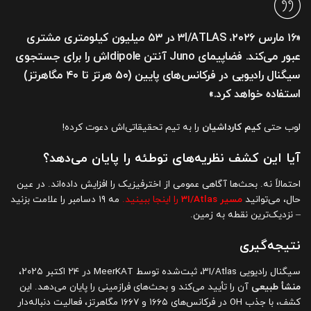
«۱۶ مارس ۲۰۲۶، ۳I/ATLAS در ۵۳ میلیون کیلومتری مشتری
عبور می‌کند. فضاپیمای Juno آنتن dipole‌اش را برای جستجوی
سیگنال رادیویی در فرکانس‌های پایین (۵۰ هرتز تا ۴۰ مگاهرتز)
استفاده خواهد کرد.»
لوب حتی
کیم کارداشیان
را به تیم تحقیقاتی‌اش دعوت کرده!
آیا این کشف نظریه‌های توطئه را پایان می‌دهد؟
احتمالاً نه. بحث‌ها آگاهی عمومی از اخترفیزیک را افزایش داده‌اند. در عین
حال، می‌توانید
مسیر ۳I/Atlas
را اینجا ببینید.
مه ۱۹ دسامبر را علامت بزنید
– نزدیک‌ترین نقطه به زمین.
نتیجه‌گیری
سیگنال رادیویی ۳I/Atlas، ثبت‌شده توسط MeerKAT در ۲۴ اکتبر ۲۰۲۵،
منشأ طبیعی
آن را تأیید می‌کند و بحث‌های فرازمینی را پایان می‌دهد. این
کشف، با جذب OH در فرکانس‌های ۱۶۶۵ و ۱۶۶۷ مگاهرتز، فعالیت دنباله‌دار