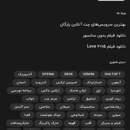
ویژه ها
بهترین سرویس‌های چت آنلاین رایگان
دانلود فیلم بدون سانسور
دانلود فیلم Love 2015
دنیای فناوری
CHATGPT
GEMINI
GROK
OPENAI
آنتروپیک
آیفون
استارلینک
اسپیس ایکس
اندروید
انسان
انویدیا
اپل
ایلان ماسک
ایکس باکس
برنامه نویسی
بیت کوین
تحقیق
ترامپ
جیمز وب
خواب
روانشناسی
سامسونگ
سرطان
سلامتی
سم آلتمن
سونی
سینما
شیائومی
عینک هوشمند
فضا
فیلم و سریال
قلب
قهوه
مارک زاکربرگ
مایکروسافت