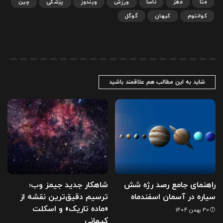
متا
مغز
ناسا
ورزش
ویندوز
پزشکی
چین
کوانتوم
کیهان
گوگل
شاید به این مطالب هم علاقمند باشید
راهنمای جامع رصد رژه شش
شاهکار جدید جیمز وب؛
سیاره در آسمان اسفندماه
ترسیم دقیق‌ترین نقشه از
«ماده تاریک» و اسکلت
30 بهمن 1404
کیهانی