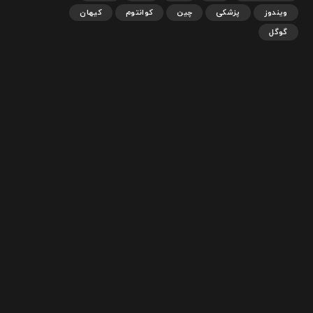
ویندوز
پزشکی
چین
کوانتوم
کیهان
گوگل