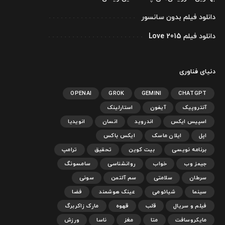
دانلود فیلم بدون سانسور
دانلود فیلم Love 2015
دنیای فناوری
OPENAI
GROK
GEMINI
CHATGPT
آنتروپیک
آیفون
استارلینک
اسپیس ایکس
اندروید
انسان
انویدیا
اپل
ایلان ماسک
ایکس باکس
برنامه نویسی
بیت کوین
تحقیق
ترامپ
جیمز وب
خواب
روانشناسی
سامسونگ
سرطان
سلامتی
سم آلتمن
سونی
سینما
شیائومی
عینک هوشمند
فضا
فیلم و سریال
قلب
قهوه
مارک زاکربرگ
مایکروسافت
متا
مغز
ناسا
ورزش