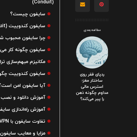
(Conduit)
سایفون چیست؟
سایفون کندوییت (Psiphon Conduit) چیست؟
مطالعه بعدی
چرا سایفون محبوب ش
سایفون چگونه کار می‌کند؟
مکانیزم مبهم‌سازی ترافیک در سای
سایفون کندوییت چگون
ردپای فقر روی
ساختار مغز؛
آیا سایفون امن است
استرس مالی
مداوم چگونه ذهن
آموزش دانلود و نصب سایفون
را پیر می‌کند؟
آموزش راه‌اندازی سایفون کندویی
تفاوت سایفون با VPNهای معمولی چیست؟
مزایا و معایب سایفون