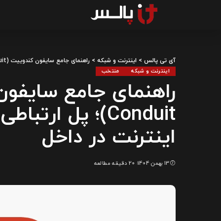
آی تی پالس
>
اینترنت و شبکه
>
راهنمای جامع سایفون کندوییت (Psiphon Conduit)؛ پل ارتباطی ایرانیان خارج برای آزادی اینترنت در داخل
اینترنت و شبکه
منتخب
Conduit)؛ پل ارت
اینترنت در داخل
13 بهمن 1404
20 دقیقه مطالعه