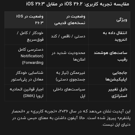
مقایسه تجربه کاربری: iOS 26.2 در مقابل iOS 26.3
وضعیت در
وضعیت در iOS
ویژگی
نسخه‌های قدیمی
26.3
انتقال داده به
خودکار / کامل /
دستی / ناقص / کند
اندروید
فوق‌سریع
دسترسی کامل
ساعت‌های هوشمند
محدودیت شدید در
(Notification
رقیب
اعلان‌ها
Forwarding)
جابجایی
غیرممکن (نیاز به
شناسایی خودکار
اپلیکیشن‌ها
جستجوی دستی)
معادل در پلی‌استور
دلیل تغییر
سیاست‌های داخلی
اجبار قوانین اتحادیه
استراتژی
اپل
اروپا (DMA)
این آپدیت نشان می‌دهد که در سال ۲۰۲۶، «تجربه کاربری» بر «انحصار
پلتفرم» پیروز شده است. حالا آیفون داشتن به معنای حبس شدن در
دنیای اپل نیست.