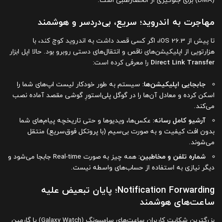
(DMA) برای جلوگیری از انحصارطلبی است.
مهاجرت به اندروید؛ سریع، بی‌دردسر و هوشمند
تا پیش از iOS 26.3، اگر کسی قصد داشت به اندروید کوچ کند، با
هزارتویی از اپلیکیشن‌های ناقص و انتقال‌های دستی روبرو بود. حالا اپل ابزار
Direct Link Transfer
را معرفی کرده است:
جابجایی اپلیکیشن‌ها:
سیستم به طور خودکار لیست اپ‌های شما را
اسکن کرده و معادل آن‌ها را در گوگل پلی‌استورِ گوشی مقصد آماده نصب
می‌کند.
آرشیو کامل رسانه:
عکس‌ها، ویدیوها و حتی تاریخچه پیام‌های شما
بدون افت کیفیت و به صورت بی‌سیم (با پروتکل فوق‌سریع) منتقل
می‌شوند.
شماره تلفن و مخاطبین:
همه چیز به صورت Real-time جابجا می‌شود و
دیگر نیازی به استفاده از حساب‌های واسطه نیست.
Notification Forwarding؛ پایان تبعیض علیه
ساعت‌های هوشمند
بزرگترین شکایت کاربران ساعت‌های سامسونگ (Galaxy Watch) یا گارمین