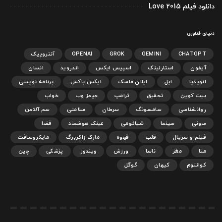
دانلود فیلم Love 2015
دنیای فناوری
CHATGPT
GEMINI
GROK
OPENAI
آنتروپیک
آیفون
استارلینک
اسپیس ایکس
اندروید
انسان
انویدیا
اپل
ایلان ماسک
ایکس باکس
برنامه نویسی
بیت کوین
تحقیق
ترامپ
جیمز وب
خواب
روانشناسی
سامسونگ
سرطان
سلامتی
سم آلتمن
سونی
سینما
شیائومی
عینک هوشمند
فضا
فیلم و سریال
قلب
قهوه
مارک زاکربرگ
مایکروسافت
متا
مغز
ناسا
ورزش
ویندوز
پزشکی
چین
کوانتوم
کیهان
گوگل