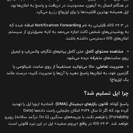
در هنگام اتصال به آیفون، محدودیت در دریافت و پاسخ به اعلان‌ها بود.
اپل همیشه بهترین قابلیت‌ها را برای اپل‌واچ رزرو می‌کرد.
در iOS 26.3، قابلیتی به نام
Notification Forwarding
اضافه شده که
به پوشیدنی‌های شخص ثالث اجازه می‌دهد به لایه عمیق‌تری از سیستم
اعلان‌های iOS دسترسی داشته باشند.
مشاهده محتوای کامل:
متن کامل پیام‌های تلگرام، واتس‌اپ و ایمیل
روی ساعت‌های متفرقه دیده می‌شود.
مدیریت تعاملی:
حالا می‌توانید مستقیماً از روی ساعت شیائومی یا
گارمین خود، به اعلان‌ها پاسخ دهید یا آن‌ها را مدیریت کنید؛ درست مانند
یک اپل‌واچ!
چرا اپل تسلیم شد؟
پاسخ کوتاه:
قانون بازارهای دیجیتال (DMA)
. اتحادیه اروپا اپل را تهدید
کرده بود که اگر تا سال ۲۰۲۶ امکان جابجایی راحت داده‌ها (Data
Portability) را فراهم نکند، با جریمه‌های سنگین (تا ۱۰٪ درآمد سالانه) روبرو
خواهد شد. iOS 26.3 در واقع «پرچم سفید» اپل در این نبرد قانونی است.