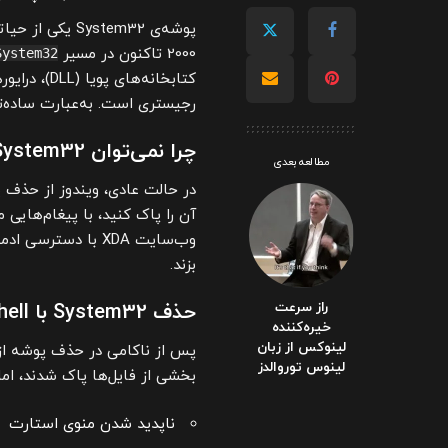
پوشه‌ی ystem32
2000 تاکنون در مسیر
System32
رجیستری است. به‌عبارت ساده‌تر، بدون System32، ویندوز عملاً قا
چرا نمی‌توان System32 را به‌سادگی حذف کرد؟
مطالعه بعدی
در حالت عادی، ویندوز از حذف ی
آن را پاک کنید، با پیغام‌هایی
وب‌سایت XDA با دس
بزند.
راز سرعت
حذف System32 با PowerShell؛ آغاز نابودی سیستم
خیره‌کننده
لینوکس از زبان
لینوس توروالدز
بخشی از فایل‌ها پاک شدند، اما
ناپدید شدن منوی استارت