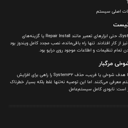
دمات اصلی سیستم
 نیست
با حذف فایل‌های کلیدی System32، حتی ابزارهای تعمیر مانند Repair Install یا گزینه‌های
ندوز نیز از کار افتادند. تنها راه باقی‌مانده، نصب مجدد کامل ویندوز بود
 تمام تنظیمات و اطلاعات موجود روی درایو بود.
برخی کاربران در فضای مجازی با هدف شوخی یا فریب، حذف System32 را راهی برای افزایش
معرفی می‌کنند. اما این توصیه نه‌تنها غلط بلکه بسیار خطرناک
است: نابودی کامل سیستم‌عامل.