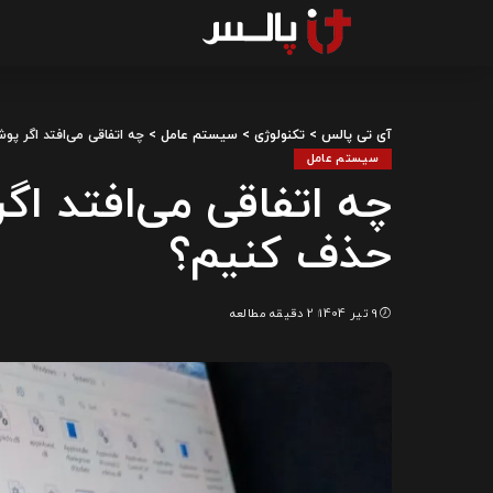
آی تی پالس
>
تکنولوژی
>
سیستم عامل
>
چه اتفاقی می‌افتد اگر پوشه System32 را حذف ک
سیستم عامل
حذف کنیم؟
9 تیر 1404
2 دقیقه مطالعه