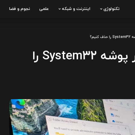
تکنولوژی
اینترنت و شبکه
علمی
نجوم و فضا
نیم؟
چه اتفاقی می‌افتد اگر پوشه System32 را