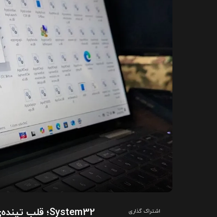
System32؛ قلب تپنده‌ی ویندوز
اشتراک گذاری