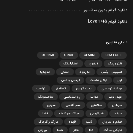
دانلود فیلم بدون سانسور
دانلود فیلم Love 2015
دنیای فناوری
OPENAI
GROK
GEMINI
CHATGPT
آنتروپیک
آیفون
استارلینک
اسپیس ایکس
اندروید
انسان
انویدیا
اپل
ایلان ماسک
ایکس باکس
برنامه نویسی
بیت کوین
تحقیق
ترامپ
جیمز وب
خواب
روانشناسی
سامسونگ
سرطان
سلامتی
سم آلتمن
سونی
سینما
شیائومی
عینک هوشمند
فضا
فیلم و سریال
قلب
قهوه
مارک زاکربرگ
مایکروسافت
متا
مغز
ناسا
ورزش