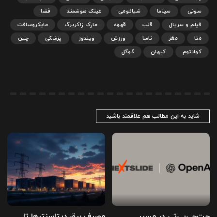
سونی
سینما
شیائومی
عینک هوشمند
فضا
فیلم و سریال
قلب
قهوه
مارک زاکربرگ
مایکروسافت
متا
مغز
ناسا
ورزش
ویندوز
پزشکی
چین
کوانتوم
کیهان
گوگل
شاید به این مطالب هم علاقمند باشید
چت‌جی‌پی‌تی در مسیر
مصرف برق دیتاسنترها تا