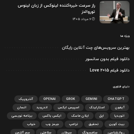
راز سرعت خیره‌کننده لینوکس از زبان لینوس
توروالدز
6 مرداد 1405
ویژه ها
بهترین سرویس‌های چت آنلاین رایگان
دانلود فیلم بدون سانسور
دانلود فیلم Love 2015
دنیای فناوری
CHATGPT
GEMINI
GROK
OPENAI
آنتروپیک
آیفون
استارلینک
اسپیس ایکس
اندروید
انسان
انویدیا
اپل
ایلان ماسک
ایکس باکس
برنامه نویسی
بیت کوین
تحقیق
ترامپ
جیمز وب
خواب
روانشناسی
سامسونگ
سرطان
سلامتی
سم آلتمن