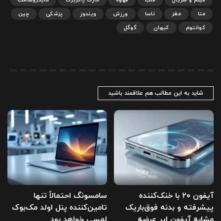
فیلم و سریال
قلب
قهوه
مارک زاکربرگ
مایکروسافت
متا
مغز
ناسا
ورزش
ویندوز
پزشکی
چین
کوانتوم
کیهان
گوگل
شاید به این مطالب هم علاقمند باشید
آیفون ۲۰ با خنک‌کننده
سامسونگ احتمالاً تنها
پیشرفته و بدنه فوق‌باریک
تامین‌کننده پنل اولد مک‌بوک
مشابه آیفون ایر عرضه
لمسی خواهد بود