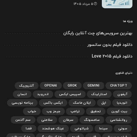
5 مرداد 1405
ویژه ها
بهترین سرویس‌های چت آنلاین رایگان
دانلود فیلم بدون سانسور
دانلود فیلم Love 2015
دنیای فناوری
CHATGPT
GEMINI
GROK
OPENAI
آنتروپیک
آیفون
استارلینک
اسپیس ایکس
اندروید
انسان
انویدیا
اپل
ایلان ماسک
ایکس باکس
برنامه نویسی
بیت کوین
تحقیق
ترامپ
جیمز وب
خواب
روانشناسی
سامسونگ
سرطان
سلامتی
سم آلتمن
سونی
سینما
شیائومی
عینک هوشمند
فضا