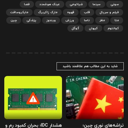
سونی
سینما
شیائومی
عینک هوشمند
فضا
فیلم و سریال
قلب
قهوه
مارک زاکربرگ
مایکروسافت
متا
مغز
ناسا
ورزش
ویندوز
پزشکی
چین
کوانتوم
کیهان
گوگل
شاید به این مطالب هم علاقمند باشید
تراشه‌های نوری چین؛
هشدار IDC؛ بحران کمبود رم و