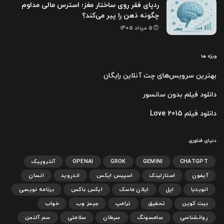
ردپای فقر روی ساختار مغز؛ استرس مالی مداوم
چگونه ذهن را پیر می‌کند؟
5 مرداد 1405
ویژه ها
بهترین سرویس‌های چت آنلاین رایگان
دانلود فیلم بدون سانسور
دانلود فیلم Love 2015
دنیای فناوری
CHATGPT
GEMINI
GROK
OPENAI
آنتروپیک
آیفون
استارلینک
اسپیس ایکس
اندروید
انسان
انویدیا
اپل
ایلان ماسک
ایکس باکس
برنامه نویسی
بیت کوین
تحقیق
ترامپ
جیمز وب
خواب
روانشناسی
سامسونگ
سرطان
سلامتی
سم آلتمن