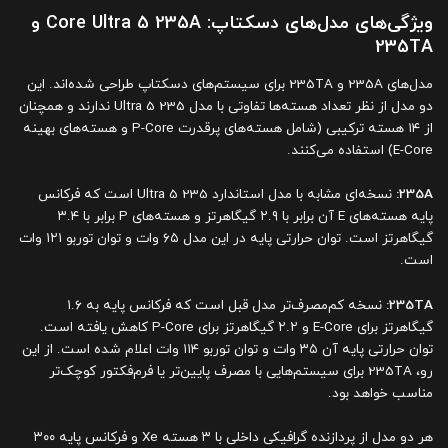
ویژگی‌های مدل‌های دسکتاپ: Core Ultra 5 235A و
235TA
مدل‌های 235A و 235TA برای سیستم‌های دسکتاپ طراحی شده‌اند. این
دو مدل از نظر تعداد هسته‌ها تفاوتی با مدل Ultra 5 235 ندارند و همچنان
از ۱۴ هسته ترکیبی (شامل هسته‌های پرقدرت P-Core و هسته‌های بهینه
E-Core) استفاده می‌کنند.
235A:
نسخه‌ای مشابه با مدل استاندارد Ultra 5 235 است که فرکانس
پایه هسته‌های E آن برابر با ۲.۹ گیگاهرتز و هسته‌های P برابر با ۳.۴
گیگاهرتز است. توان حرارتی پایه در این مدل ۶۵ وات و توان توربو ۱۲۱ وات
است.
235TA:
نسخه کم‌مصرف‌تر مدل قبل است که فرکانس پایه به ۱.۶
گیگاهرتز برای E-Core و ۲.۲ گیگاهرتز برای P-Core کاهش یافته است.
توان حرارتی پایه آن ۳۵ وات و توان توربو ۱۱۴ وات اعلام شده است. از این
رو، 235TA برای سیستم‌هایی با مصرف پایین‌تر یا فرم‌فکتور کوچک‌تر
مناسب خواهد بود.
هر دو مدل از پردازنده گرافیکی داخلی با ۳ هسته Xe و فرکانس پایه ۳۰۰