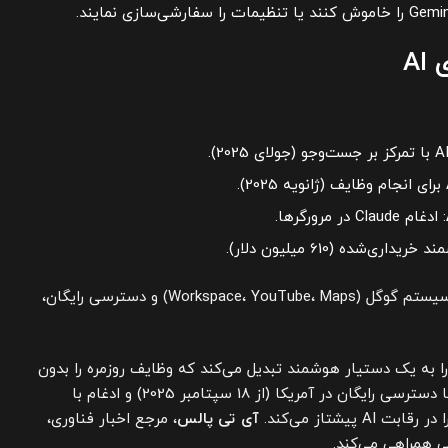
AI
: ادغام Claude در مرورگرها.
داری‌شده (610 میلیون دلار).
: ادغام عمیق با اکوسیستم گوگل (Workspace، YouTube، Maps) و دسترسی رایگان،
 را به یک دستیار هوشمند تبدیل می‌کند که وظایف روزمره را بدون
خروج از صفحه انجام می‌دهد. با دسترسی رایگان در آمریکا (از 18 سپتامبر 2025) و ادغام با
 پیشتاز می‌کند.
آی تی پالس
، مرجع اخبار فناوری،
 همراهی می‌کند.