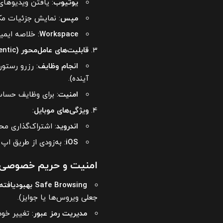
یوتیوب
: یافتن ویدیوهای
مپس
: نمایش جزئیات مکا
Workspace
: خلاصه ایمیل‌ها یا
قابلیت‌های عامل‌محور (Agentic)
انجام وظایف
: رزرو رستور
آینده).
امنیت
: برای وظایف حسا
ویژگی‌های موبایل
:
اندروید
: اشتراک‌گذاری محتوای صفحه با ni
iOS
: به‌زودی از طریق اپ
امنیت و حریم خصوصی
Safe Browsing بهبودیافته
جعلی ویروس‌ها یا جوایز).
مدیریت رمز عبور
: تغییر خودکار ر