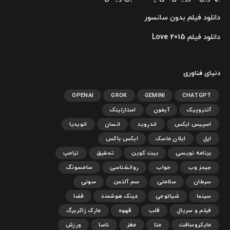
دانلود فیلم بدون سانسور
دانلود فیلم Love 2015
دنیای فناوری
OPENAI
GROK
GEMINI
CHATGPT
آنتروپیک
آیفون
استارلینک
اسپیس ایکس
اندروید
انسان
انویدیا
اپل
ایلان ماسک
ایکس باکس
برنامه نویسی
بیت کوین
تحقیق
ترامپ
جیمز وب
خواب
روانشناسی
سامسونگ
سرطان
سلامتی
سم آلتمن
سونی
سینما
شیائومی
عینک هوشمند
فضا
فیلم و سریال
قلب
قهوه
مارک زاکربرگ
مایکروسافت
متا
مغز
ناسا
ورزش