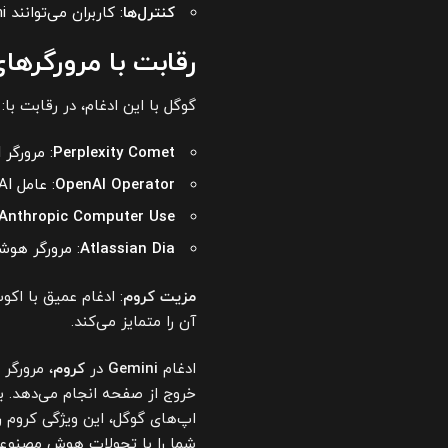
کنترل‌ها
: کاربران می‌توانند Gemini را خاموش کنند یا تنظیمات را سفارشی‌سازی نمایند.
رقابت با مرورگرهای 
گوگل با این ادغام، در رقابت با:
Perplexity Comet
: مرورگر AI با تمرکز بر جست‌وجو (جولای 2025).
OpenAI Operator
: عامل AI برای انجام وظایف (ژانویه 2025).
Anthropic Computer Use
Atlassian Dia
: مرورگر هوشمند خری
مزیت کروم
آن را متمایز می‌کند.
ادغام
Gemini
در
کروم
، مرورگر
اپ‌های گوگل، این ویژگی کروم را در رقابت AI
شما را با تحولات هوش مصنوعی