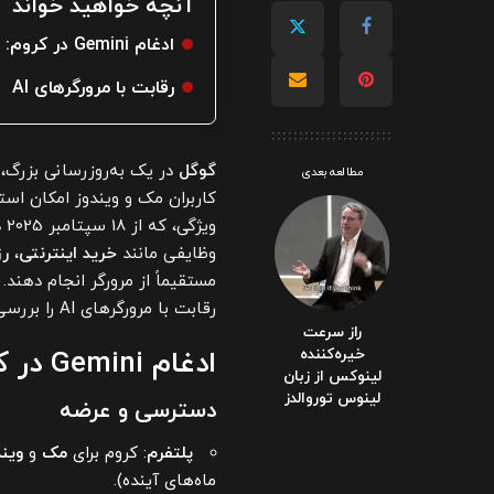
آنچه خواهید خواند
ادغام Gemini در کروم: ویژگی‌های کلیدی
رقابت با مرورگرهای AI
گوگل
در یک به‌روزرسانی بزرگ،
مطالعه بعدی
کاربران مک و ویندوز امکان استف
وی
وظایفی مانند
خرید اینترنتی
،
رز
مستقیماً از مرورگر انجام دهند. 
رقابت با مرورگرهای AI را بررسی می‌کنیم.
راز سرعت
خیره‌کننده
ادغام Gemini در کروم: ویژگی‌های کلیدی
لینوکس از زبان
لینوس توروالدز
دسترسی و عرضه
پلتفرم
: کروم برای
مک
و
ویند
ماه‌های آینده).