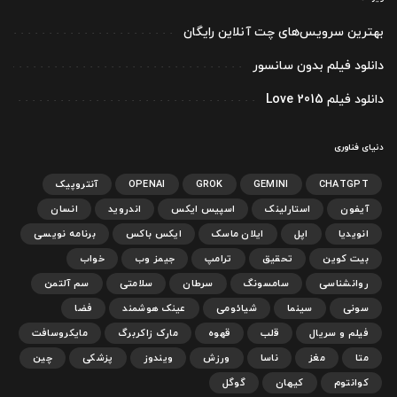
بهترین سرویس‌های چت آنلاین رایگان
دانلود فیلم بدون سانسور
دانلود فیلم Love 2015
دنیای فناوری
CHATGPT
GEMINI
GROK
OPENAI
آنتروپیک
آیفون
استارلینک
اسپیس ایکس
اندروید
انسان
انویدیا
اپل
ایلان ماسک
ایکس باکس
برنامه نویسی
بیت کوین
تحقیق
ترامپ
جیمز وب
خواب
روانشناسی
سامسونگ
سرطان
سلامتی
سم آلتمن
سونی
سینما
شیائومی
عینک هوشمند
فضا
فیلم و سریال
قلب
قهوه
مارک زاکربرگ
مایکروسافت
متا
مغز
ناسا
ورزش
ویندوز
پزشکی
چین
کوانتوم
کیهان
گوگل