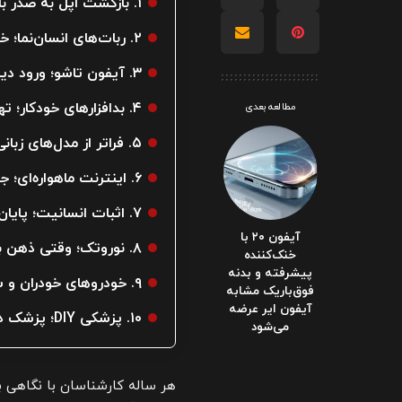
۱. بازگشت اپل به صدر با «سیری» هوشمند و معماری جدید
۲. ربات‌های انسان‌نما؛ خدمتکاران دیجیتال در آشپزخانه
۳. آیفون تاشو؛ ورود دیرهنگام اما پرقدرت اپل
۴. بدافزارهای خودکار؛ تهدیدی که خودش را اصلاح می‌کند!
مطالعه بعدی
۵. فراتر از مدل‌های زبانی؛ ظهور «مدل‌های جهانی»
۶. اینترنت ماهواره‌ای؛ جنگ ستارگان بین ایلان ماسک و جف بزوس
۷. اثبات انسانیت؛ پایان عصر پسوردها
آیفون ۲۰ با
۸. نوروتک؛ وقتی ذهن به کامپیوتر متصل می‌شود
خنک‌کننده
پیشرفته و بدنه
۹. خودروهای خودران و سوپراسپرت‌های برقی
فوق‌باریک مشابه
آیفون ایر عرضه
۱۰. پزشکی DIY؛ پزشک در جیب شما
می‌شود
هر ساله کارشناسان با نگاهی ب