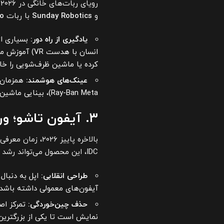
رویای ربات‌های خانگی در ۲۰۲۶ به واقعیت نزدیک‌تر می‌شود. دو استارتاپ پیشرو،
و
Sunday Robotics
با ربات
o
یادگیری از راه دور:
بسیاری از 
انسان با هدست
کرده یا ماشین ظرف‌شویی را خال
عینک‌های هوشمند:
همزمان، 
Ray-Ban Meta)، بینایی ماشین را به یک گجت پوشیدنی روزمره تبدیل می‌کنند.
۳. آیفون تاشو؛ ورود دیرهنگام اما پرقدرت اپل
بالاخره پاییز ۲۰۲۶، زمان معرفی
IDC، این محصول می‌تواند رشد ۳۰ درصدی را در بازار تاشوها رقم بزند.
طراحی انقلابی:
اپل به دنبال
آیفون‌های معمولی داشته باشد.
حذف چین‌خوردگی:
تمرکز اصل
نمایش است تا یکی از بزرگتری