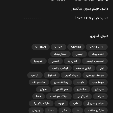
دانلود فیلم بدون سانسور
دانلود فیلم Love 2015
دنیای فناوری
OPENAI
GROK
GEMINI
CHATGPT
آنتروپیک
آیفون
استارلینک
اسپیس ایکس
اندروید
انسان
انویدیا
اپل
ایلان ماسک
ایکس باکس
برنامه نویسی
بیت کوین
تحقیق
ترامپ
جیمز وب
خواب
روانشناسی
سامسونگ
سرطان
سلامتی
سم آلتمن
سونی
سینما
شیائومی
عینک هوشمند
فضا
فیلم و سریال
قلب
قهوه
مارک زاکربرگ
مایکروسافت
متا
مغز
ناسا
ورزش