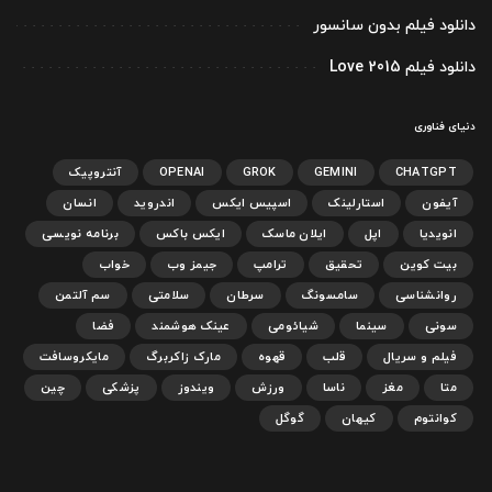
دانلود فیلم بدون سانسور
دانلود فیلم Love 2015
دنیای فناوری
CHATGPT
GEMINI
GROK
OPENAI
آنتروپیک
آیفون
استارلینک
اسپیس ایکس
اندروید
انسان
انویدیا
اپل
ایلان ماسک
ایکس باکس
برنامه نویسی
بیت کوین
تحقیق
ترامپ
جیمز وب
خواب
روانشناسی
سامسونگ
سرطان
سلامتی
سم آلتمن
سونی
سینما
شیائومی
عینک هوشمند
فضا
فیلم و سریال
قلب
قهوه
مارک زاکربرگ
مایکروسافت
متا
مغز
ناسا
ورزش
ویندوز
پزشکی
چین
کوانتوم
کیهان
گوگل