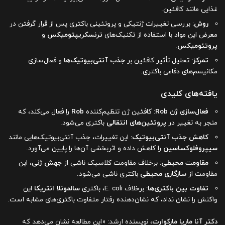
غذایی مانند کافئین.
روش
: بررسی تغییرات ژنتیکی و پروتئینی باکتری پس از قرار گرفتن در
معرض این مواد با استفاده از تکنیک‌های
ترنسکریپتومیکس
و
پروتئومیکس
.
تمرکز
: تحلیل تأثیر کافئین بر
جذب آنتی‌بیوتیک‌ها
و فعال‌سازی
مکانیسم‌های دفاعی باکتری.
یافته‌های کلیدی
فعال‌سازی ژن Rob
: کافئین ژن تنظیم‌کننده
Rob
را فعال می‌کند، که
منجر به تغییر در
پروتئین‌های انتقالی
باکتری می‌شود.
کاهش جذب آنتی‌بیوتیک
: این تغییرات، جذب آنتی‌بیوتیک‌هایی مانند
سیپروفلوکساسین
را کاهش داده و اثربخشی آن‌ها را پایین می‌آورد.
مقاومت محیطی
: برخلاف مقاومت کلاسیک ناشی از
جهش ژنی
، این
مقاومت از
سازگاری محیطی
باکتری ناشی می‌شود.
تفاوت بین باکتری‌ها
: برخلاف E. coli، باکتری
سالمونلا انتریکا
این
واکنش را نشان نداد، که نشان‌دهنده رفتار متفاوت باکتری‌های مشابه است.
دکتر آنا ماریا مارکوارت
، نویسنده ارشد: «این مطالعه نشان می‌دهد که