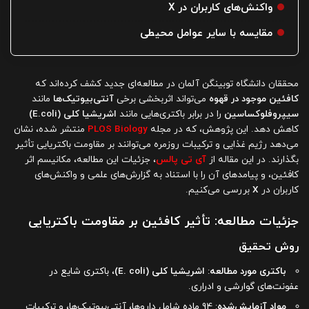
واکنش‌های کاربران در X
مقایسه با سایر عوامل محیطی
محققان دانشگاه توبینگن آلمان در مطالعه‌ای جدید کشف کرده‌اند که
کافئین موجود در قهوه
می‌تواند اثربخشی برخی
آنتی‌بیوتیک‌ها
مانند
سیپروفلوکساسین
را در برابر باکتری‌هایی مانند
اشریشیا کلی (E.coli)
کاهش دهد. این پژوهش، که در مجله
PLOS Biology
منتشر شده، نشان
می‌دهد رژیم غذایی و ترکیبات روزمره می‌توانند بر مقاومت باکتریایی تأثیر
بگذارند. در این مقاله از
آی تی پالس
، جزئیات این مطالعه، مکانیسم اثر
کافئین، و پیامدهای آن را با استناد به گزارش‌های علمی و واکنش‌های
کاربران در
X
بررسی می‌کنیم.
جزئیات مطالعه: تأثیر کافئین بر مقاومت باکتریایی
روش تحقیق
باکتری مورد مطالعه
:
اشریشیا کلی (E. coli)
، باکتری شایع در
عفونت‌های گوارشی و ادراری.
مواد آزمایش‌شده
: 94 ماده شامل داروها، آنتی‌بیوتیک‌ها، و ترکیبات