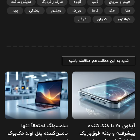
فیلم و سریال
قلب
قهوه
مارک زاکربرگ
مایکروسافت
متا
مغز
ناسا
ورزش
ویندوز
پزشکی
چین
کوانتوم
کیهان
گوگل
شاید به این مطالب هم علاقمند باشید
آیفون ۲۰ با خنک‌کننده
سامسونگ احتمالاً تنها
پیشرفته و بدنه فوق‌باریک
تامین‌کننده پنل اولد مک‌بوک