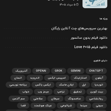
5 مرداد 1405
ویژه ها
بهترین سرویس‌های چت آنلاین رایگان
دانلود فیلم بدون سانسور
دانلود فیلم Love 2015
دنیای فناوری
CHATGPT
GEMINI
GROK
OPENAI
آنتروپیک
آیفون
استارلینک
اسپیس ایکس
اندروید
انسان
انویدیا
اپل
ایلان ماسک
ایکس باکس
برنامه نویسی
بیت کوین
تحقیق
ترامپ
جیمز وب
خواب
روانشناسی
سامسونگ
سرطان
سلامتی
سم آلتمن
سونی
سینما
شیائومی
عینک هوشمند
فضا