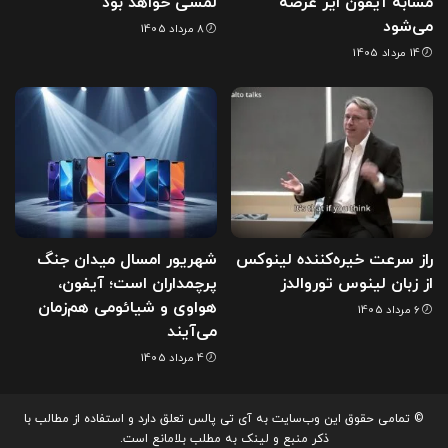
مشابه آیفون ایر عرضه
لمسی خواهد بود
می‌شود
8 مرداد 1405
14 مرداد 1405
راز سرعت خیره‌کننده لینوکس
شهریور امسال میدان جنگ
از زبان لینوس توروالدز
پرچمداران است؛ آیفون،
هواوی و شیائومی هم‌زمان
6 مرداد 1405
می‌آیند
4 مرداد 1405
© تمامی حقوق این وب‌سایت به آی تی پالس تعلق دارد و استفاده از مطالب با
ذکر منبع و لینک به مطلب بلامانع است.