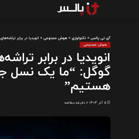
آی تی پالس
>
تکنولوژی
>
هوش مصنوعی
>
انویدیا در برابر تراشه
هوش مصنوعی
انویدیا در برابر ترا
گوگل: “ما یک نسل جل
هستیم”
5 آذر 1404
6 دقیقه مطالعه