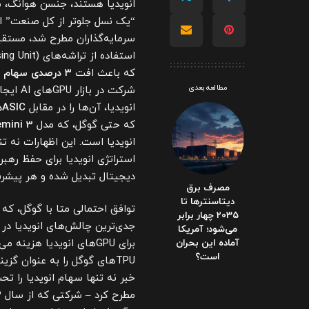
انویدیا هستند، جنسن هوانگ، م
سرمایه‌گذاران مطرح شد، مستقیما
استفاده از تراشه‌های
که باعث افت
۳ درصدی سهام انویدیا
مطالعه بعدی
شرکت در
انویدیا، آن‌ها را در مقابل
ASICها
که حتی گوگل، که مدل
mini 3
انویدیا است. این اظهارات نه تنه
استراتژی انویدیا برای حفظ 
دیجیتال تبدیل شده و هر پیشرفت
مصرف برق
دیتاسنترها تا
توافق احتمالی متا با گوگل، ک
۲۰۳۵ چهار برابر
جدی‌ترین چالش‌های انویدیا در 
می‌شود؛ آمریکا
آماده این بحران
برای GPUهای انویدیا هزی
است؟
خبر نه تنها سهام انویدیا را تح
مطرح کرد – شرکتی که از سال ۲۰۲۳ تا کنون بیش از