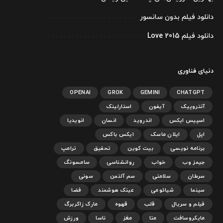
دانلود فیلم بدون سانسور
دانلود فیلم Love 2015
دنیای فناوری
OPENAI
GROK
GEMINI
CHATGPT
آنتروپیک
آیفون
استارلینک
اسپیس ایکس
اندروید
انسان
انویدیا
اپل
ایلان ماسک
ایکس باکس
برنامه نویسی
بیت کوین
تحقیق
ترامپ
جیمز وب
خواب
روانشناسی
سامسونگ
سرطان
سلامتی
سم آلتمن
سونی
سینما
شیائومی
عینک هوشمند
فضا
فیلم و سریال
قلب
قهوه
مارک زاکربرگ
مایکروسافت
متا
مغز
ناسا
ورزش