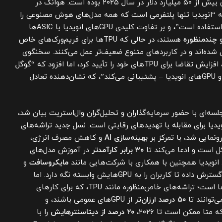
درآمدش از این بخش به تنهایی بیش از ۵۰ میلیارد دلار در سال ۲۰۲۵ بوده است. هوانگ در
ه “انویدیا تنها پلتفرمی است که همه مدل‌های هوش مصنوعی را
اجرا می‌کند و در هر جایی قابل استفاده است”، و بر تفاوت کلیدی GPUهای انویدیا با ASICها
چندمنظوره
هستند، در حالی که TPUها برای فریم‌ورک‌های خاص
Ten) بهینه‌سازی شده‌اند و در کاربردهای متنوع ضعیف‌تر عمل می‌کنند. سخنگوی
گوگل نیز در بیانیه‌ای به CNBC، افزایش تقاضا برای TPUهای خود را تأیید کرد، اما افزود که “گوگل
همچنان از هر دو مسیر – TPU و GPUهای انویدیا – پشتیبانی می‌کند”، که نشان‌دهنده تعادل
سه‌ای با حضور سرمایه‌گذاران و تحلیل‌گران وال‌استریت بیان شد،
ویدیا برای مقابله با تهدیدهای رقابتی است. نسل جدید تراشه‌های
بهینه‌سازی AI
و کاهش مصرف انرژی،
۳۰ برابر کارآمدتر
در آموزش مدل‌های
مایکروسافت
و
، پلتفرم‌های ابری خود را گسترش داده تا کاربران را به GPUهایش وابسته نگه دارد. اما
چالش اصلی، رشد سریع ASICها است؛ تراشه‌های خاص‌منظوره مانند TPU، که برای کارهای
۵۰ درصد ارزان‌تر
از GPUهای عمومی باشند، و
تا ممکن است تا ۲۰۲۶،
۲۰ درصد از دیتاسنترهایش
را با