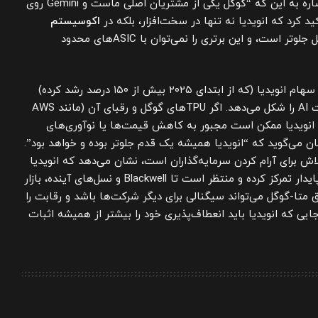
TPUها تجهیز کند. هوانگ با اشاره به این که “گوگل یکی از مشتریان اصلی ماست و Gemini روی
کید کرد که انویدیا نه تنها در سخت‌افزار، بلکه در
اکوسیستم
(مانند CUDA) یک نسل جلوتر است، و این برتری را نمی‌توان با ASICهای محدود
در نهایت، این رقابت نه تنها بر سهام انویدیا (که از ابتدای ۲۰۲۵ بیش از ۱۵۰ درصد رشد کرده)
تأثیر گذاشته، بلکه آینده صنعت AI را شکل می‌دهد. اگر TPUهای گوگل و رقبای آن (مانند AWS
را بگیرند، انویدیا ممکن است مجبور به کاهش قیمت‌ها یا نوآوری‌های
ان می‌گوید که “انویدیا همیشه یک قدم جلوتر بوده و خواهد بود”.
ش برای آرام کردن سرمایه‌گذاران است، نشان می‌دهد که انویدیا
به جای ترس از رقبا، بر رهبری پایدار تمرکز کرده و منتظر است تا Blackwell و نسل‌های آینده، بازار
فق متا-گوگل می‌تواند سیگنالی برای دیگر شرکت‌ها باشد و رقابت را
یی که انویدیا باید انعطاف‌پذیری خود را بیشتر از همیشه اثبات