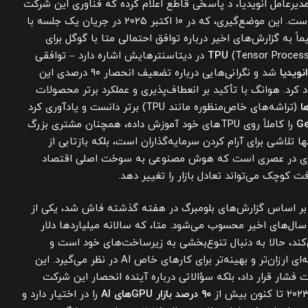
دیرعامل انویدیا، د پاسخی قاطع اعلام کرده که فناوری این شرکت
“یک نسل جلوتر از کل صنعت” است. این موضع‌گیری، که در ۱۰ اکتبر ۲۰۲۵ در جریان یک جلسه با
ً به گزارش‌های اخیر درباره توافق احتمالی متا با گوگل برای
TPU
(Tensor Processing Unit) در دیتاسنترهایش اشاره دارد – توافقی
شد و نگرانی‌هایی درباره تضعیف انحصار ۹۰ درصدی این
 بازار GPUهای AI ایجاد کرد. هوانگ با تأکید بر انعطاف‌پذیری و عملکرد برتر محصولات
(تراشه‌های خاص‌منظوره مانند TPU) برتر دانست و یادآوری کرد
Ge
را کاملاً روی TPUهای خود آموزش داده، همچنان مشتری بزرگ
ا تلاشی برای آرام کردن سرمایه‌گذاران است، بلکه بازتابی از
رهبری در عصری است که هوش مصنوعی به سوخت اصلی اقتصاد
 کوچک می‌تواند تعادل بازار را تغییر دهد.
ه بر اساس گزارش‌های بلومبرگ در هفته گذشته فاش شد، یکی از
سال‌های اخیر محسوب می‌شود. متا، که سالانه میلیاردها دلار
نه می‌کند، حالا به دنبال تنوع‌بخشی به زیرساخت‌های خود است و
TPUهای گوگل را به عنوان گزینه‌ای ارزان‌تر و بهینه‌تر برای کارهای خاص AI در نظر می‌گیرد. این
ت فشار قرار داد، بلکه سؤالاتی درباره آینده انحصار این شرکت
۹۰ درصد بازار GPUهای AI
را در اختیار دارد و