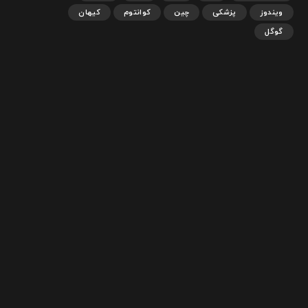
ویندوز
پزشکی
چین
کوانتوم
کیهان
گوگل