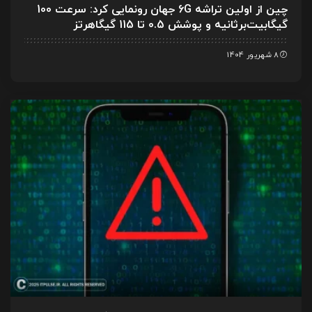
چین از اولین تراشه 6G جهان رونمایی کرد: سرعت 100
گیگابیت‌برثانیه و پوشش 0.5 تا 115 گیگاهرتز
8 شهریور 1404