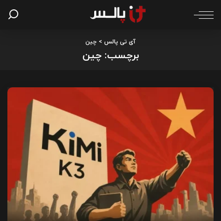
آی تی پالس
>
چین
برچسب:
چین