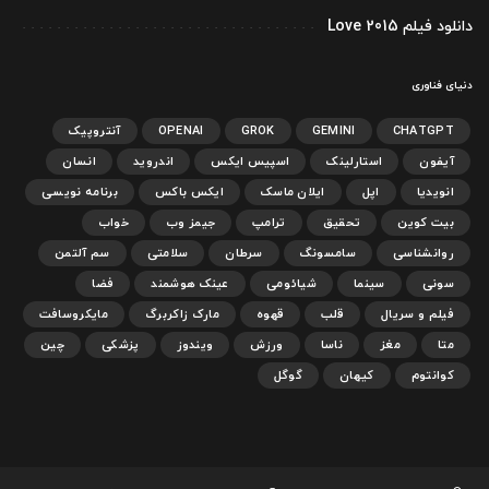
دانلود فیلم Love 2015
دنیای فناوری
CHATGPT
GEMINI
GROK
OPENAI
آنتروپیک
آیفون
استارلینک
اسپیس ایکس
اندروید
انسان
انویدیا
اپل
ایلان ماسک
ایکس باکس
برنامه نویسی
بیت کوین
تحقیق
ترامپ
جیمز وب
خواب
روانشناسی
سامسونگ
سرطان
سلامتی
سم آلتمن
سونی
سینما
شیائومی
عینک هوشمند
فضا
فیلم و سریال
قلب
قهوه
مارک زاکربرگ
مایکروسافت
متا
مغز
ناسا
ورزش
ویندوز
پزشکی
چین
کوانتوم
کیهان
گوگل