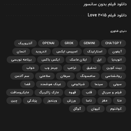
دانلود فیلم بدون سانسور
دانلود فیلم Love 2015
دنیای فناوری
CHATGPT
GEMINI
GROK
OPENAI
آنتروپیک
آیفون
استارلینک
اسپیس ایکس
اندروید
انسان
انویدیا
اپل
ایلان ماسک
ایکس باکس
برنامه نویسی
بیت کوین
تحقیق
ترامپ
جیمز وب
خواب
روانشناسی
سامسونگ
سرطان
سلامتی
سم آلتمن
سونی
سینما
شیائومی
عینک هوشمند
فضا
فیلم و سریال
قلب
قهوه
مارک زاکربرگ
مایکروسافت
متا
مغز
ناسا
ورزش
ویندوز
پزشکی
چین
کوانتوم
کیهان
گوگل