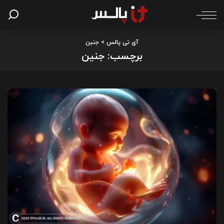
آی تی پالس
>
جنین
برچسب:
جنین