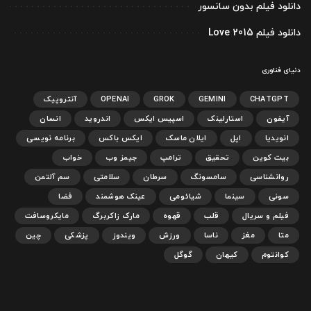
دانلود فیلم بدون سانسور
دانلود فیلم Love 2015
دنیای فناوری
CHATGPT
GEMINI
GROK
OPENAI
آنتروپیک
آیفون
استارلینک
اسپیس ایکس
اندروید
انسان
انویدیا
اپل
ایلان ماسک
ایکس باکس
برنامه نویسی
بیت کوین
تحقیق
ترامپ
جیمز وب
خواب
روانشناسی
سامسونگ
سرطان
سلامتی
سم آلتمن
سونی
سینما
شیائومی
عینک هوشمند
فضا
فیلم و سریال
قلب
قهوه
مارک زاکربرگ
مایکروسافت
متا
مغز
ناسا
ورزش
ویندوز
پزشکی
چین
کوانتوم
کیهان
گوگل