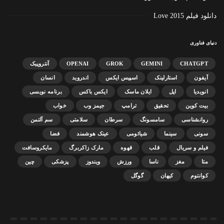
دانلود فیلم Love 2015
دنیای فناوری
CHATGPT
GEMINI
GROK
OPENAI
آنتروپیک
آیفون
استارلینک
اسپیس ایکس
اندروید
انسان
انویدیا
اپل
ایلان ماسک
ایکس باکس
برنامه نویسی
بیت کوین
تحقیق
ترامپ
جیمز وب
خواب
روانشناسی
سامسونگ
سرطان
سلامتی
سم آلتمن
سونی
سینما
شیائومی
عینک هوشمند
فضا
فیلم و سریال
قلب
قهوه
مارک زاکربرگ
مایکروسافت
متا
مغز
ناسا
ورزش
ویندوز
پزشکی
چین
کوانتوم
کیهان
گوگل