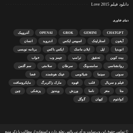
دانلود فیلم Love 2015
دنیای فناوری
CHATGPT
GEMINI
GROK
OPENAI
آنتروپیک
آیفون
استارلینک
اسپیس ایکس
اندروید
انسان
انویدیا
اپل
ایلان ماسک
ایکس باکس
برنامه نویسی
بیت کوین
تحقیق
ترامپ
جیمز وب
خواب
روانشناسی
سامسونگ
سرطان
سلامتی
سم آلتمن
سونی
سینما
شیائومی
عینک هوشمند
فضا
فیلم و سریال
قلب
قهوه
مارک زاکربرگ
مایکروسافت
متا
مغز
ناسا
ورزش
ویندوز
پزشکی
چین
کوانتوم
کیهان
گوگل
© تمامی حقوق این وب‌سایت به آی تی پالس تعلق دارد و استفاده از مطالب با ذکر منبع