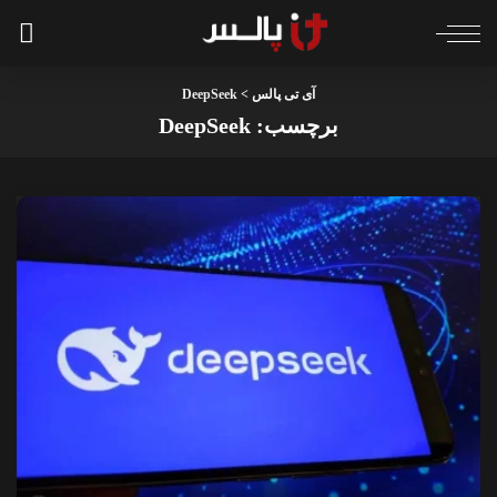
آی تی پالس
>
DeepSeek
برچسب:
DeepSeek