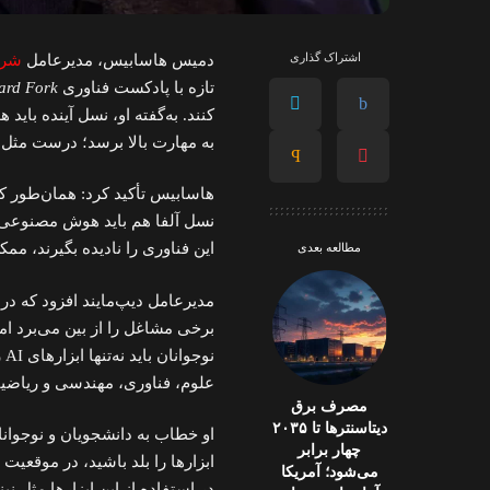
اشتراک گذاری
دمیس هاسابیس، مدیرعامل
شرک
تازه با پادکست فناوری
ard Fork
کنند. به‌گفته او، نسل آینده با
به مهارت بالا برسد؛ درست مثل ن
هاسابیس تأکید کرد: همان‌طور ک
نسل آلفا هم باید هوش مصنوعی را
این فناوری را نادیده بگیرند، مم
مطالعه بعدی
برخی مشاغل را از بین می‌برد اما 
نو
علوم، فناوری، مهندسی و ریاضیات (STEM) نیز آشنا
مصرف برق
دیتاسنترها تا ۲۰۳۵
چهار برابر
ابزارها را بلد باشید، در موقعیت
می‌شود؛ آمریکا
در استفاده از این ابزارها مثل نی