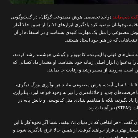
ت دیپ‌مایند
(واحد تخصصی هوش مصنوعی گوگل)، در گفت‌وگویی
H
به نوجوانان توصیه کرد یادگیری ابزارهای AI را از همین حالا آغاز
ید هوش مصنوعی را مثل یک مهارت کلیدی بشناسد و در استفاده از آن
ینجاهایی که در هنر خود استاد هستند.
ه نسل‌های قبلی با اینترنت، کامپیوتر و گوشی هوشمند رشد کردند،
 به‌عنوان ابزار اصلی زمانه خود بشناسد. او هشدار داد کسانی که
کن است به‌زودی از مسیر رشد و رقابت جا بمانند.
مدیرعامل دیپ‌مایند افزود که در ۵ تا ۱۰ سال آینده، هوش مصنوعی مانند هر نوآوری بزرگ دیگری،
فرصت‌های جدید و خلاقانه‌تری را نیز به وجود خواهد آورد. بنابراین،
جوانان باید نه‌تنها ابزارهای AI را یاد بگیرند، بلکه با مفاهیم بنیادی مثل کدنویسی و دانش پایه در
 شوند.
او خطاب به دانشجویان و نوجوانان گفت: «هر اتفاقی که در دنیای AI بیفتد، شما اگر نحوه کار با این
 بسیار بهتری قرار خواهید گرفت. از همین حالا غرق یادگیری شوید و
نجاها حرفه‌ای شوید.»