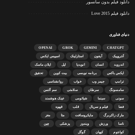
دانلود فیلم بدون سانسور
دانلود فیلم Love 2015
دنیای فناوری
OPENAI
GROK
GEMINI
CHATGPT
آنتروپیک
آیفون
استارلینک
اسپیس ایکس
اندروید
انسان
انویدیا
اپل
ایلان ماسک
ایکس باکس
برنامه نویسی
بیت کوین
تحقیق
ترامپ
جیمز وب
خواب
روانشناسی
سامسونگ
سرطان
سلامتی
سم آلتمن
سونی
سینما
شیائومی
عینک هوشمند
فضا
فیلم و سریال
قلب
قهوه
مارک زاکربرگ
مایکروسافت
متا
مغز
ناسا
ورزش
ویندوز
پزشکی
چین
کوانتوم
کیهان
گوگل