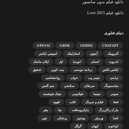
دانلود فیلم بدون سانسور
دانلود فیلم Love 2015
دنیای فناوری
OPENAI
GROK
GEMINI
CHATGPT
آنتروپیک
آیفون
استارلینک
اسپیس ایکس
اندروید
انسان
انویدیا
اپل
ایلان ماسک
ایکس باکس
برنامه نویسی
بیت کوین
تحقیق
ترامپ
جیمز وب
خواب
روانشناسی
سامسونگ
سرطان
سلامتی
سم آلتمن
سونی
سینما
شیائومی
عینک هوشمند
فضا
فیلم و سریال
قلب
قهوه
مارک زاکربرگ
مایکروسافت
متا
مغز
ناسا
ورزش
ویندوز
پزشکی
چین
کوانتوم
کیهان
گوگل