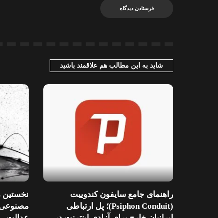
شاید به این مطالب هم علاقمند باشید
راهنمای جامع سایفون کندوییت
نخستین 
(Psiphon Conduit)؛ پل ارتباطی
مصنوعی؛
ایرانیان خارج برای آزادی اینترنت در
عدالت