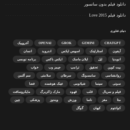
دانلود فیلم بدون سانسور
دانلود فیلم Love 2015
دنیای فناوری
CHATGPT
GEMINI
GROK
OPENAI
آنتروپیک
آیفون
استارلینک
اسپیس ایکس
اندروید
انسان
انویدیا
اپل
ایلان ماسک
ایکس باکس
برنامه نویسی
بیت کوین
تحقیق
ترامپ
جیمز وب
خواب
روانشناسی
سامسونگ
سرطان
سلامتی
سم آلتمن
سونی
سینما
شیائومی
عینک هوشمند
فضا
فیلم و سریال
قلب
قهوه
مارک زاکربرگ
مایکروسافت
متا
مغز
ناسا
ورزش
ویندوز
پزشکی
چین
کوانتوم
کیهان
گوگل