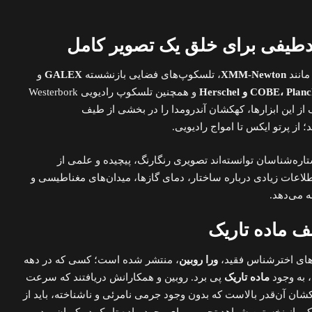
دطیفی برای خلق یک تصویر کامل
مانند
XMM-Newton
، تلسکوپ‌های فضایی بازنشسته
GALEX
و
COBE، Plan و Herschel
و همچنین تلسکوپ رادیویی Westerbork
ز این ابزارها، کهکشان آندرومدا را در بخشی از طیف
از پرتو ایکس تا امواج رادیویی.
ستاره‌شناسان توانسته‌اند تصویری رنگارنگ، پیچیده و علمی از
لاعات زیادی درباره ساختار، دمای گازها، میدان‌های مغناطیسی و
ه می‌دهد.
ف ماده تاریک
‌های اخترشناس فقید،
ورا روبین
، منتشر شده است؛ کسی که در دهه
ماده تاریک
پی برد. روبین و همکارانش دریافتند که سرعت
ن آن‌قدر بالاست که بدون وجود جرمی نامرئی و ناشناخته، باید از
ی از نخستین شواهد تجربی برای وجود ماده تاریک در کیهان بود.