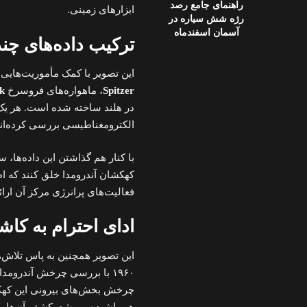
راهنمای جامع رصد
ابزارهای زمینی.
رژه شش سیاره در
آسمان اسفندماه
ترکیب داده‌های چن
این تصویر با کمک مأموریت‌هایی 
Spitzer
، ماهواره‌های فروسرخ
ck
در هلند ساخته شده است. هر یک ا
الکترومغناطیسی بررسی کرده‌اند؛ 
با کنار هم گذاشتن این داده‌ها، 
کهکشان آندرومدا خلق کنند که اط
فعالیت‌های پرانرژی مرکز آن ارائ
ادای احترام به کاش
این تصویر همچنین به پاس تلاش
۱۹۶۰ با بررسی چرخش آندرومدا، به وجود
چرخش بخش‌های بیرونی این کهکشا
هم پاشیده می‌شد. کشف آن‌ها یک