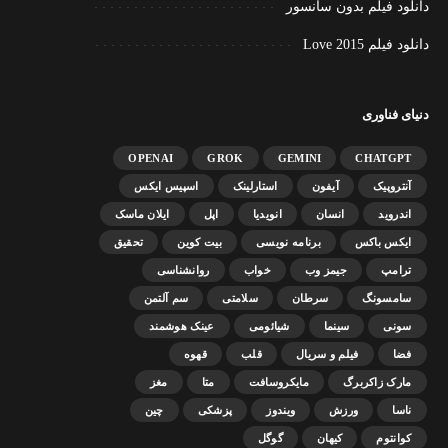
دانلود فیلم بدون سانسور
دانلود فیلم Love 2015
دنیای فناوری
OPENAI
GROK
GEMINI
CHATGPT
آنتروپیک
آیفون
استارلینک
اسپیس ایکس
اندروید
انسان
انویدیا
اپل
ایلان ماسک
ایکس باکس
برنامه نویسی
بیت کوین
تحقیق
ترامپ
جیمز وب
خواب
روانشناسی
سامسونگ
سرطان
سلامتی
سم آلتمن
سونی
سینما
شیائومی
عینک هوشمند
فضا
فیلم و سریال
قلب
قهوه
مارک زاکربرگ
مایکروسافت
متا
مغز
ناسا
ورزش
ویندوز
پزشکی
چین
کوانتوم
کیهان
گوگل