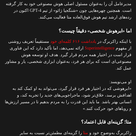
مدیرعامل آن را به‌عنوان مسئول اصلی هوش مصنوعی خود به کار گرفته
است. همچنین چهره‌هایی چون «شنگجیا ژائو» از تیم GPT-4 اکنون در
رده‌های ارشد تیم هوش فوق‌العاده متا فعالیت می‌کنند.
اما «ابرهوش شخصی» دقیقاً چیست؟
با اینکه زاکربرگ در
یادداشت ۶۱۶ کلمه‌ای خود
مستقیماً تعریف روشنی
از مفهوم
Superintelligence
ارائه نمی‌دهد، اما تأکید دارد که این فناوری
قرار است در اختیار همه مردم قرار گیرد. هدف او توسعه هوش
مصنوعی‌ای است که برای هر فرد، به‌عنوان ابزاری شخصی، یار و مشاور
عمل کند.
او می‌نویسد:
«ابرهوشی که در اختیار هر فرد قرار گیرد، می‌تواند به او کمک کند به
اهدافش برسد، خلاق‌تر شود، ماجراجویی‌های جدید را تجربه کند، و
انسانی بهتر باشد. ما باید این قدرت را به مردم بدهیم تا در مسیر ارزش‌ها
و رویاهای خود حرکت کنند.»
متا؛ گزینه‌ای قابل اعتماد؟
زاکربرگ به‌وضوح خود و
متا
را گزینه‌ای مطمئن‌تر نسبت به سایر