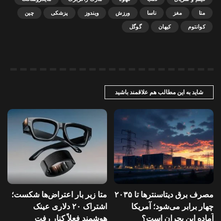
متا
مغز
ناسا
ورزش
ویندوز
پزشکی
چین
کوانتوم
کیهان
گوگل
شاید به این مطالب هم علاقمند باشید
مصرف برق دیتاسنترها تا ۲۰۳۵
متا زیر بار اعتراض‌ها شکست؛
چهار برابر می‌شود؛ آمریکا
اشتراک ۲۰ دلاری عینک
آماده این بحران است؟
هوشمند فعلاً کنار رفت