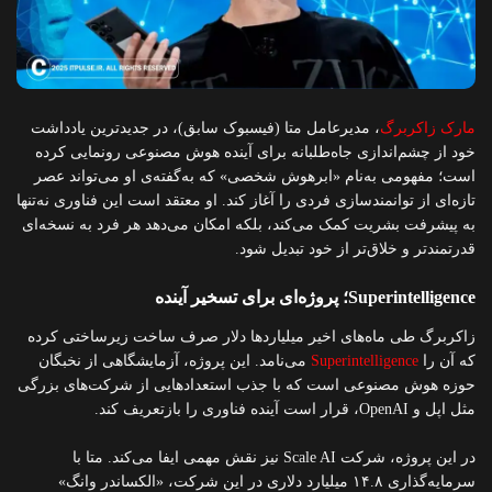
مارک زاکربرگ
، مدیرعامل متا (فیسبوک سابق)، در جدیدترین یادداشت
خود از چشم‌اندازی جاه‌طلبانه برای آینده هوش مصنوعی رونمایی کرده
است؛ مفهومی به‌نام «ابرهوش شخصی» که به‌گفته‌ی او می‌تواند عصر
تازه‌ای از توانمندسازی فردی را آغاز کند. او معتقد است این فناوری نه‌تنها
به پیشرفت بشریت کمک می‌کند، بلکه امکان می‌دهد هر فرد به نسخه‌ای
قدرتمندتر و خلاق‌تر از خود تبدیل شود.
Superintelligence؛ پروژه‌ای برای تسخیر آینده
زاکربرگ طی ماه‌های اخیر میلیاردها دلار صرف ساخت زیرساختی کرده
که آن را
Superintelligence
می‌نامد. این پروژه، آزمایشگاهی از نخبگان
حوزه هوش مصنوعی است که با جذب استعدادهایی از شرکت‌های بزرگی
مثل اپل و OpenAI، قرار است آینده فناوری را بازتعریف کند.
در این پروژه، شرکت Scale AI نیز نقش مهمی ایفا می‌کند. متا با
سرمایه‌گذاری ۱۴.۸ میلیارد دلاری در این شرکت، «الکساندر وانگ»