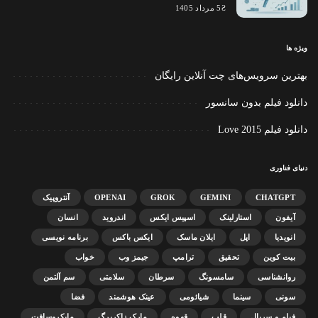
5 مرداد 1405
ویژه ها
بهترین سرویس‌های چت آنلاین رایگان
دانلود فیلم بدون سانسور
دانلود فیلم Love 2015
دنیای فناوری
CHATGPT
GEMINI
GROK
OPENAI
آنتروپیک
آیفون
استارلینک
اسپیس ایکس
اندروید
انسان
انویدیا
اپل
ایلان ماسک
ایکس باکس
برنامه نویسی
بیت کوین
تحقیق
ترامپ
جیمز وب
خواب
روانشناسی
سامسونگ
سرطان
سلامتی
سم آلتمن
سونی
سینما
شیائومی
عینک هوشمند
فضا
فیلم و سریال
قلب
قهوه
مارک زاکربرگ
مایکروسافت