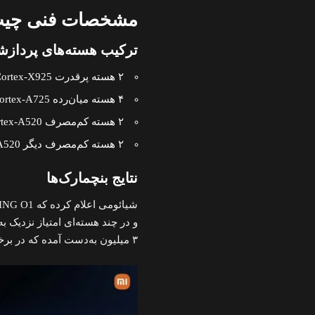
مشخصات فنی چیپ ING O1
ترکیب هسته‌های پرداز
۲ هسته پرقدرت Arm Cortex-X925 با فرکانس ۳.۹ گیگاهرتز
۴ هسته میان‌رده Arm Cortex-A725 با فرکانس ۳.۴ گیگاهرتز
۲ هسته کم‌مصرف Arm Cortex-A520 با فرکانس ۱.۹ گیگاهرتز
۲ هسته کم‌مصرف دیگر Arm Cortex-A520 با فرکانس ۱.۸ گیگاهرتز
نتایج بنچمارک‌ها
۳ میلیون به‌دست آمده که در برخی موارد از تراشه A18 Pro اپل نیز عملکرد بهتری دارد.