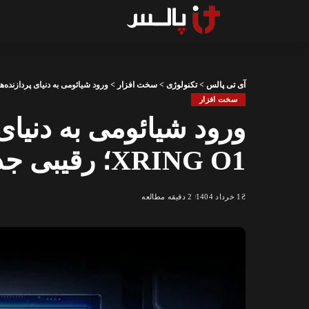
آی تی پالس
>
تکنولوژی
>
سخت افزار
>
ورود شیائومی به دنیای پردازنده‌های موبایل با XRING O1؛ رقیبی 
سخت افزار
ورود شیائومی به دنیای 
XRING O1؛ رقیبی جدی برای اپل و کوالکام
1 خرداد 1404
2 دقیقه مطالعه