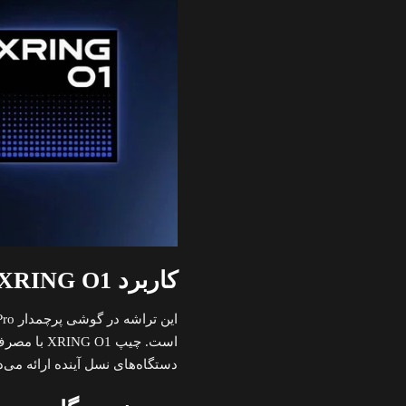
کاربرد XRING O1 در محصولات جدید شیائومی
است. چیپ O1
دستگاه‌های نسل آینده ارائه می‌د