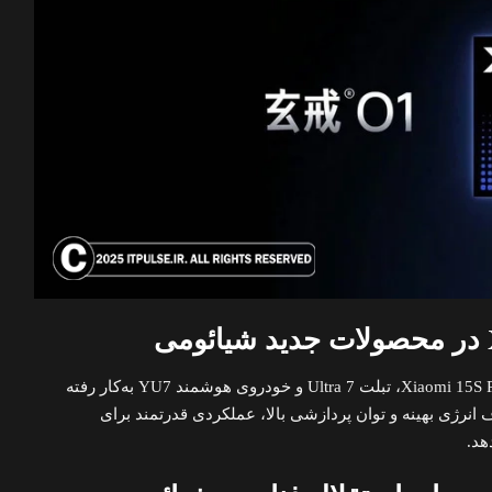
این تراشه در گوشی پرچمدار Xiaomi 15S Pro، تبلت 7 Ultra و خودروی هوشمند YU7 به‌کار رفته
XRING  با مصرف انرژی بهینه و توان پردازشی بالا، عملکردی قدرتمند برای
هد.