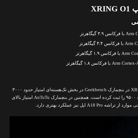
XR
شی
شیائومی اعلام کرده که XRING O1 در بنچمارک Geekbench در بخش تک‌هسته‌ای امتیاز حدود ۳۰۰۰
و در چند هسته‌ای امتیاز نزدیک به ۹۵۰۰ را ثبت کرده است. همچنین در بنچمارک AnTuTu امتیاز بالای