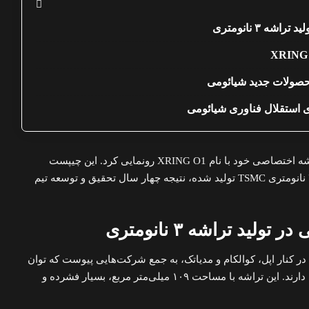
شه ۳ نانومتری
ی استقلال فناوری شیائومی
شیائومی برای نخستین‌بار از تراشه اختصاصی خود با نام XRING O1 رونمایی کرد. این چیپست
موبایلی که با فناوری نسل دوم ۳ نانومتری TSMC تولید شده، نتیجه چهار سال تحقیق و توسعه تیم
ولید تراشه ۳ نانومتری
XRIN، شیائومی در کنار اپل، کوالکام و مدیاتک، به جمع شرکت‌هایی پیوست که توان
طراحی تراشه‌های ۳ نانومتری را دارند. این تراشه با مساحت ۱۰۹ میلی‌متر مربع، بسیار فشرده و