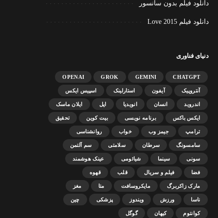
دانلود فیلم بدون سانسور
دانلود فیلم Love 2015
دنیای فناوری
OPENAI
GROK
GEMINI
CHATGPT
آنتروپیک
آیفون
استارلینک
اسپیس ایکس
اندروید
انسان
انویدیا
اپل
ایلان ماسک
ایکس باکس
برنامه نویسی
بیت کوین
تحقیق
ترامپ
جیمز وب
خواب
روانشناسی
سامسونگ
سرطان
سلامتی
سم آلتمن
سونی
سینما
شیائومی
عینک هوشمند
فضا
فیلم و سریال
قلب
قهوه
مارک زاکربرگ
مایکروسافت
متا
مغز
ناسا
ورزش
ویندوز
پزشکی
چین
کوانتوم
کیهان
گوگل