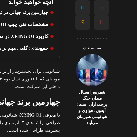
آنچه خواهید خواند
چهارمین برند جهانی در تولید ترا
مشخصات فنی چیپ XRING O1
کاربرد XRING O1 در محصولات جدید شیائومی
جمع‌بندی: گامی مهم برا
مطالعه بعدی
داخلی این شرکت است.
شهریور امسال
میدان جنگ
چهارمین برند جهانی در ت
پرچمداران است؛
آیفون، هواوی و
با معرفی G O1
شیائومی هم‌زمان
می‌آیند
پیشرفته طراحی شده است.