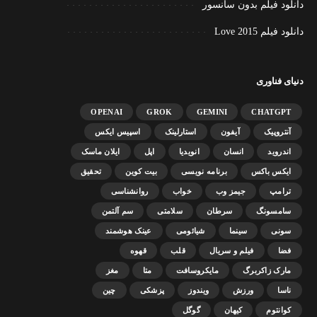
دانلود فیلم بدون سانسور
دانلود فیلم Love 2015
دنیای فناوری
OPENAI
GROK
GEMINI
CHATGPT
آنتروپیک
آیفون
استارلینک
اسپیس ایکس
اندروید
انسان
انویدیا
اپل
ایلان ماسک
ایکس باکس
برنامه نویسی
بیت کوین
تحقیق
ترامپ
جیمز وب
خواب
روانشناسی
سامسونگ
سرطان
سلامتی
سم آلتمن
سونی
سینما
شیائومی
عینک هوشمند
فضا
فیلم و سریال
قلب
قهوه
مارک زاکربرگ
مایکروسافت
متا
مغز
ناسا
ورزش
ویندوز
پزشکی
چین
کوانتوم
کیهان
گوگل