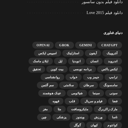
دانلود فیلم بدون سانسور
دانلود فیلم Love 2015
دنیای فناوری
OPENAI
GROK
GEMINI
CHATGPT
آنتروپیک
آیفون
استارلینک
اسپیس ایکس
اندروید
انسان
انویدیا
اپل
ایلان ماسک
ایکس باکس
برنامه نویسی
بیت کوین
تحقیق
ترامپ
جیمز وب
خواب
روانشناسی
سامسونگ
سرطان
سلامتی
سم آلتمن
سونی
سینما
شیائومی
عینک هوشمند
فضا
فیلم و سریال
قلب
قهوه
مارک زاکربرگ
مایکروسافت
متا
مغز
ناسا
ورزش
ویندوز
پزشکی
چین
کوانتوم
کیهان
گوگل