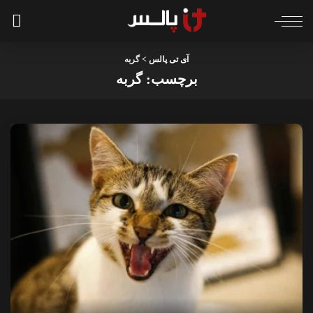
آی تی پالس
>
گربه
برچسب:
گربه