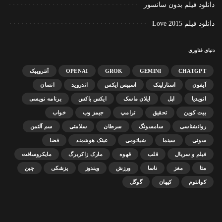
دانلود فیلم بدون سانسور
دانلود فیلم Love 2015
دنیای فناوری
CHATGPT
GEMINI
GROK
OPENAI
آنتروپیک
آیفون
استارلینک
اسپیس ایکس
اندروید
انسان
انویدیا
اپل
ایلان ماسک
ایکس باکس
برنامه نویسی
بیت کوین
تحقیق
ترامپ
جیمز وب
خواب
روانشناسی
سامسونگ
سرطان
سلامتی
سم آلتمن
سونی
سینما
شیائومی
عینک هوشمند
فضا
فیلم و سریال
قلب
قهوه
مارک زاکربرگ
مایکروسافت
متا
مغز
ناسا
ورزش
ویندوز
پزشکی
چین
کوانتوم
کیهان
گوگل