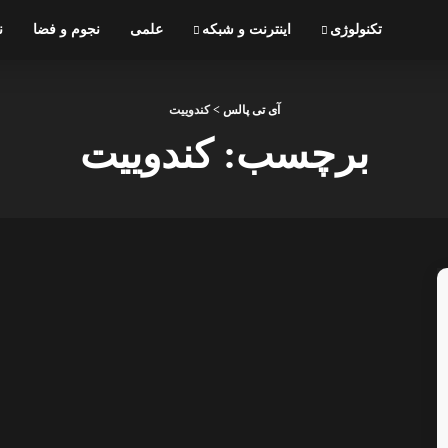
تکنولوژی
اینترنت و شبکه
علمی
نجوم و فضا
ن
آی تی پالس
>
کندوییت
برچسب:
کندوییت