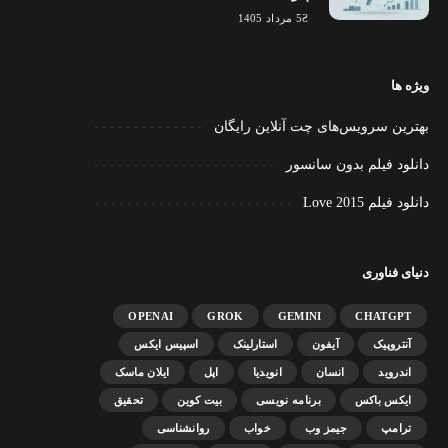
5 مرداد 1405
ویژه ها
بهترین سرویس‌های چت آنلاین رایگان
دانلود فیلم بدون سانسور
دانلود فیلم Love 2015
دنیای فناوری
OPENAI
GROK
GEMINI
CHATGPT
آنتروپیک
آیفون
استارلینک
اسپیس ایکس
اندروید
انسان
انویدیا
اپل
ایلان ماسک
ایکس باکس
برنامه نویسی
بیت کوین
تحقیق
ترامپ
جیمز وب
خواب
روانشناسی