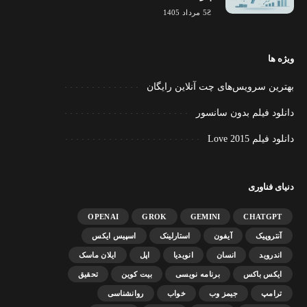
5 مرداد 1405
ویژه ها
بهترین سرویس‌های چت آنلاین رایگان
دانلود فیلم بدون سانسور
دانلود فیلم Love 2015
دنیای فناوری
OPENAI
GROK
GEMINI
CHATGPT
آنتروپیک
آیفون
استارلینک
اسپیس ایکس
اندروید
انسان
انویدیا
اپل
ایلان ماسک
ایکس باکس
برنامه نویسی
بیت کوین
تحقیق
ترامپ
جیمز وب
خواب
روانشناسی