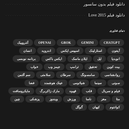
دانلود فیلم بدون سانسور
دانلود فیلم Love 2015
دنیای فناوری
CHATGPT
GEMINI
GROK
OPENAI
آنتروپیک
آیفون
استارلینک
اسپیس ایکس
اندروید
انسان
انویدیا
اپل
ایلان ماسک
ایکس باکس
برنامه نویسی
بیت کوین
تحقیق
ترامپ
جیمز وب
خواب
روانشناسی
سامسونگ
سرطان
سلامتی
سم آلتمن
سونی
سینما
شیائومی
عینک هوشمند
فضا
فیلم و سریال
قلب
قهوه
مارک زاکربرگ
مایکروسافت
متا
مغز
ناسا
ورزش
ویندوز
پزشکی
چین
کوانتوم
کیهان
گوگل