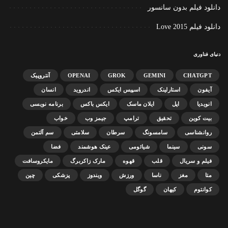
دانلود فیلم بدون سانسور
دانلود فیلم Love 2015
دنیای فناوری
CHATGPT
GEMINI
GROK
OPENAI
آنتروپیک
آیفون
استارلینک
اسپیس ایکس
اندروید
انسان
انویدیا
اپل
ایلان ماسک
ایکس باکس
برنامه نویسی
بیت کوین
تحقیق
ترامپ
جیمز وب
خواب
روانشناسی
سامسونگ
سرطان
سلامتی
سم آلتمن
سونی
سینما
شیائومی
عینک هوشمند
فضا
فیلم و سریال
قلب
قهوه
مارک زاکربرگ
مایکروسافت
متا
مغز
ناسا
ورزش
ویندوز
پزشکی
چین
کوانتوم
کیهان
گوگل