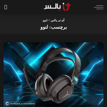
آی تی پالس
>
لنوو
برچسب:
لنوو