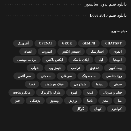
دانلود فیلم بدون سانسور
دانلود فیلم Love 2015
دنیای فناوری
CHATGPT
GEMINI
GROK
OPENAI
آنتروپیک
آیفون
استارلینک
اسپیس ایکس
اندروید
انسان
انویدیا
اپل
ایلان ماسک
ایکس باکس
برنامه نویسی
بیت کوین
تحقیق
ترامپ
جیمز وب
خواب
روانشناسی
سامسونگ
سرطان
سلامتی
سم آلتمن
سونی
سینما
شیائومی
عینک هوشمند
فضا
فیلم و سریال
قلب
قهوه
مارک زاکربرگ
مایکروسافت
متا
مغز
ناسا
ورزش
ویندوز
پزشکی
چین
کوانتوم
کیهان
گوگل