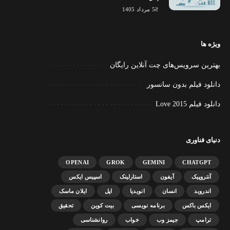
5 مرداد 1405
ویژه ها
بهترین سرویس‌های چت آنلاین رایگان
دانلود فیلم بدون سانسور
دانلود فیلم Love 2015
دنیای فناوری
OPENAI
GROK
GEMINI
CHATGPT
آنتروپیک
آیفون
استارلینک
اسپیس ایکس
اندروید
انسان
انویدیا
اپل
ایلان ماسک
ایکس باکس
برنامه نویسی
بیت کوین
تحقیق
ترامپ
جیمز وب
خواب
روانشناسی