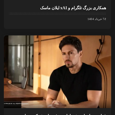
همکاری بزرگ تلگرام و xAI ایلان ماسک
7 خرداد 1404