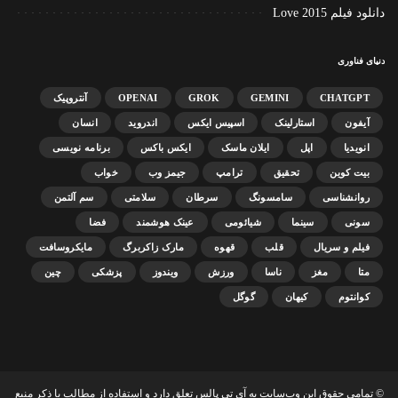
دانلود فیلم Love 2015
دنیای فناوری
CHATGPT
GEMINI
GROK
OPENAI
آنتروپیک
آیفون
استارلینک
اسپیس ایکس
اندروید
انسان
انویدیا
اپل
ایلان ماسک
ایکس باکس
برنامه نویسی
بیت کوین
تحقیق
ترامپ
جیمز وب
خواب
روانشناسی
سامسونگ
سرطان
سلامتی
سم آلتمن
سونی
سینما
شیائومی
عینک هوشمند
فضا
فیلم و سریال
قلب
قهوه
مارک زاکربرگ
مایکروسافت
متا
مغز
ناسا
ورزش
ویندوز
پزشکی
چین
کوانتوم
کیهان
گوگل
© تمامی حقوق این وب‌سایت به آی تی پالس تعلق دارد و استفاده از مطالب با ذکر منبع