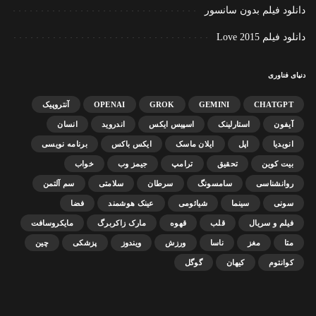
دانلود فیلم بدون سانسور
دانلود فیلم Love 2015
دنیای فناوری
CHATGPT
GEMINI
GROK
OPENAI
آنتروپیک
آیفون
استارلینک
اسپیس ایکس
اندروید
انسان
انویدیا
اپل
ایلان ماسک
ایکس باکس
برنامه نویسی
بیت کوین
تحقیق
ترامپ
جیمز وب
خواب
روانشناسی
سامسونگ
سرطان
سلامتی
سم آلتمن
سونی
سینما
شیائومی
عینک هوشمند
فضا
فیلم و سریال
قلب
قهوه
مارک زاکربرگ
مایکروسافت
متا
مغز
ناسا
ورزش
ویندوز
پزشکی
چین
کوانتوم
کیهان
گوگل