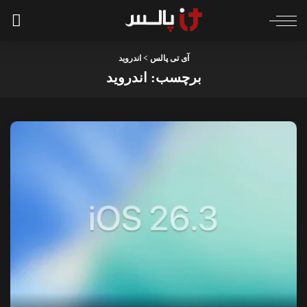
آی تی پالس
>
اندروید
برچسب:
اندروید