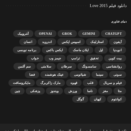
دانلود فیلم Love 2015
دنیای فناوری
CHATGPT
GEMINI
GROK
OPENAI
آنتروپیک
آیفون
استارلینک
اسپیس ایکس
اندروید
انسان
انویدیا
اپل
ایلان ماسک
ایکس باکس
برنامه نویسی
بیت کوین
تحقیق
ترامپ
جیمز وب
خواب
روانشناسی
سامسونگ
سرطان
سلامتی
سم آلتمن
سونی
سینما
شیائومی
عینک هوشمند
فضا
فیلم و سریال
قلب
قهوه
مارک زاکربرگ
مایکروسافت
متا
مغز
ناسا
ورزش
ویندوز
پزشکی
چین
کوانتوم
کیهان
گوگل
© تمامی حقوق این وب‌سایت به آی تی پالس تعلق دارد و استفاده از مطالب با ذکر منبع