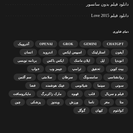
دانلود فیلم بدون سانسور
دانلود فیلم Love 2015
دنیای فناوری
CHATGPT
GEMINI
GROK
OPENAI
آنتروپیک
آیفون
استارلینک
اسپیس ایکس
اندروید
انسان
انویدیا
اپل
ایلان ماسک
ایکس باکس
برنامه نویسی
بیت کوین
تحقیق
ترامپ
جیمز وب
خواب
روانشناسی
سامسونگ
سرطان
سلامتی
سم آلتمن
سونی
سینما
شیائومی
عینک هوشمند
فضا
فیلم و سریال
قلب
قهوه
مارک زاکربرگ
مایکروسافت
متا
مغز
ناسا
ورزش
ویندوز
پزشکی
چین
کوانتوم
کیهان
گوگل