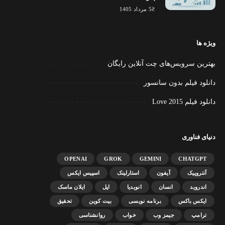
5 مرداد 1405
ویژه ها
بهترین سرویس‌های چت آنلاین رایگان
دانلود فیلم بدون سانسور
دانلود فیلم Love 2015
دنیای فناوری
OPENAI
GROK
GEMINI
CHATGPT
آنتروپیک
آیفون
استارلینک
اسپیس ایکس
اندروید
انسان
انویدیا
اپل
ایلان ماسک
ایکس باکس
برنامه نویسی
بیت کوین
تحقیق
ترامپ
جیمز وب
خواب
روانشناسی