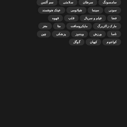
سامسونگ
سرطان
سلامتی
سم آلتمن
سونی
سینما
شیائومی
عینک هوشمند
فضا
فیلم و سریال
قلب
قهوه
مارک زاکربرگ
مایکروسافت
متا
مغز
ناسا
ورزش
ویندوز
پزشکی
چین
کوانتوم
کیهان
گوگل