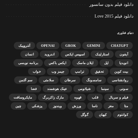
دانلود فیلم بدون سانسور
دانلود فیلم Love 2015
دنیای فناوری
CHATGPT
GEMINI
GROK
OPENAI
آنتروپیک
آیفون
استارلینک
اسپیس ایکس
اندروید
انسان
انویدیا
اپل
ایلان ماسک
ایکس باکس
برنامه نویسی
بیت کوین
تحقیق
ترامپ
جیمز وب
خواب
روانشناسی
سامسونگ
سرطان
سلامتی
سم آلتمن
سونی
سینما
شیائومی
عینک هوشمند
فضا
فیلم و سریال
قلب
قهوه
مارک زاکربرگ
مایکروسافت
متا
مغز
ناسا
ورزش
ویندوز
پزشکی
چین
کوانتوم
کیهان
گوگل