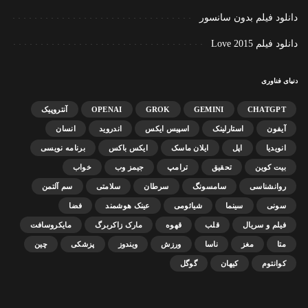
دانلود فیلم بدون سانسور
دانلود فیلم Love 2015
دنیای فناوری
CHATGPT
GEMINI
GROK
OPENAI
آنتروپیک
آیفون
استارلینک
اسپیس ایکس
اندروید
انسان
انویدیا
اپل
ایلان ماسک
ایکس باکس
برنامه نویسی
بیت کوین
تحقیق
ترامپ
جیمز وب
خواب
روانشناسی
سامسونگ
سرطان
سلامتی
سم آلتمن
سونی
سینما
شیائومی
عینک هوشمند
فضا
فیلم و سریال
قلب
قهوه
مارک زاکربرگ
مایکروسافت
متا
مغز
ناسا
ورزش
ویندوز
پزشکی
چین
کوانتوم
کیهان
گوگل