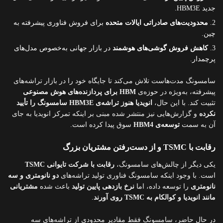
جدید HBM3E.
محدودیت‌های صادراتی ایالات متحده
برای فروش فناوری پیشرفته به
چین.
کاهش فروش گوشی‌های هوشمند
در بازار جهانی به‌خصوص مدل‌های
پرچمدار.
سامسونگ مدت‌هاست تلاش می‌کند تا جایگاه خود را در بازار تراشه‌های
پیشرفته، به‌ویژه در حوزه‌ی
HBM برای پردازنده‌های هوش مصنوعی
تثبیت کند. با این حال،
انویدیا هنوز تراشه‌ی HBM3E سامسونگ را تأیید
نکرده
و گزارش‌هایی نیز منتشر شده مبنی بر اینکه تمرکز انویدیا به جای
آن به سمت
توسعه‌ی HBM4
سوق پیدا کرده است.
رقابت با TSMC و از دست‌رفتن مشتریان بزرگ
یکی دیگر از چالش‌های سامسونگ،
رقابت با شرکت تایوانی TSMC
است. با وجود اینکه سامسونگ فناوری تولید تراشه‌های
دو نانومتری و سه
نانومتری
را توسعه داده، اما
نرخ بازدهی پایین تولید
باعث شده
مشتریانی
مانند انویدیا و کوالکام به TSMC روی آورند
.
در حال حاضر، سامسونگ فقط مقادیر محدودی از تراشه‌های سه