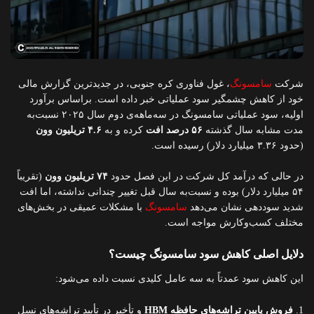
شرکت
سامسونگ
، غول فناوری کره جنوبی، در جدیدترین گزارش مالی
خود از کاهش چشمگیر سود عملیاتی خبر داده است. براساس برآورد
اولیه، سود عملیاتی سامسونگ در سه‌ماهه‌ی دوم سال ۲۰۲۵ نسبت‌به
مدت مشابه سال گذشته
۵۶ درصد افت
کرده و به
۴.۶ تریلیون وون
(حدود ۳.۳۶ میلیارد دلار) رسیده است.
در حالی که درآمد کل شرکت در این فصل حدود
۷۴ تریلیون وون
(تقریباً
۵۴ میلیارد دلار) بوده و نسبت‌به سال قبل تغییر چندانی نداشته، اما افت
شدید سوددهی نشان می‌دهد
سامسونگ
با مشکلات عمیقی در بخش‌های
مختلف کسب‌وکارش مواجه است.
دلایل اصلی کاهش سود سامسونگ چیست؟
این کاهش سود عمدتاً به سه عامل کلیدی نسبت داده می‌شود:
فروش پایین تراشه‌های حافظه HBM
و تأخیر در تأیید تراشه‌های نسل