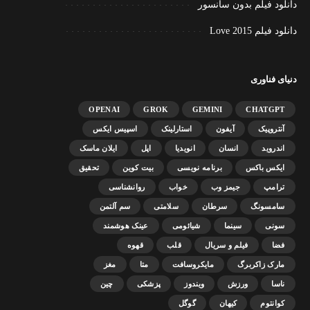
دانلود فیلم بدون سانسور
دانلود فیلم Love 2015
دنیای فناوری
OPENAI
GROK
GEMINI
CHATGPT
آنتروپیک
آیفون
استارلینک
اسپیس ایکس
اندروید
انسان
انویدیا
اپل
ایلان ماسک
ایکس باکس
برنامه نویسی
بیت کوین
تحقیق
ترامپ
جیمز وب
خواب
روانشناسی
سامسونگ
سرطان
سلامتی
سم آلتمن
سونی
سینما
شیائومی
عینک هوشمند
فضا
فیلم و سریال
قلب
قهوه
مارک زاکربرگ
مایکروسافت
متا
مغز
ناسا
ورزش
ویندوز
پزشکی
چین
کوانتوم
کیهان
گوگل