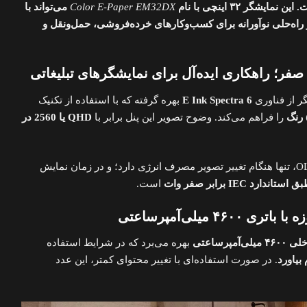
شگر ۳۲ اینچی با نام
Color E-Paper EM32DX
می‌تواند با
۲۰ روز کار کند و راه‌حلی نوآورانه برای کسب‌وکارهای خرده‌فروشی، حمل‌ونقل و
ر؛ راهکاری ایده‌آل برای نمایشگرهای تبلیغاتی
ر از فناوری
E Ink Spectra 6
بهره گرفته که با استفاده از تکنیک
را فراهم می‌کند. وضوح تصویر این پنل برابر با
QHD یا 2560 در
این فناوری، برخلاف LCD یا OLED، تنها هنگام تغییر تصویر مصرف انرژی دارد؛ و در زمان نمایش
د IEC برابر صفر وات
است.
ی‌آمپرساعتی
بهره می‌برد که در شرایط استفاده
. در صورت استفاده‌ای با تغییر محتوای کمتر، این عدد