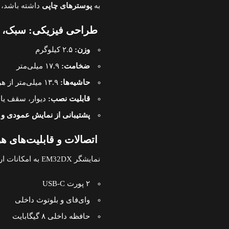
به
پوسترهای چاپی
داشته باشد، د
طراحی فیزیکی: سبک، با
وزن:
۲.۵ کیلوگرم
ضخامت:
۱۷.۹ میلی‌متر
حاشیه‌ها:
۱۳.۹ میلی‌متر از هر طرف
قابلیت نصب:
دیوار، سقف یا میز
پشتیبانی از نمایش عمودی و 
اتصالات و قابلیت‌های ه
نمایشگر EM32DX به امکانات ارتباطی متنوعی مجهز است:
۲ پورت USB-C
وای‌فای و بلوتوث داخلی
حافظه داخلی ۸ گیگابایت