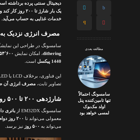
دیجیتال سنتی پرده برداشته است. این نمای
یک بار شارژ تا ۰
خدمات غذایی به حساب می‌آید.
مصرف انرژی نزدیک به صف
سامسونگ در طراحی این نمایشگ
مطالعه بعدی
dithering
، امکان نمایش
۵۴٬۶۰۰ رنگ
1440 پیکسل
است.
تصاویر ثابت،
مصرف انرژی آن طبق استاندار
سامسونگ احتمالاً
شارژدهی ۲۰۰ تا ۵۰۰ روزه با باتری ۴۶۰۰ میلی‌آمپرساعتی
تنها تامین‌کننده پنل
اولد مک‌بوک
سامسونگ EM32DX از
باتری داخلی ۴۶۰۰ میل
لمسی خواهد بود
معمولی می‌تواند تا
۲۰۰ روز دوام بیاورد
می‌تواند به
۵۰۰ روز
نیز برسد.