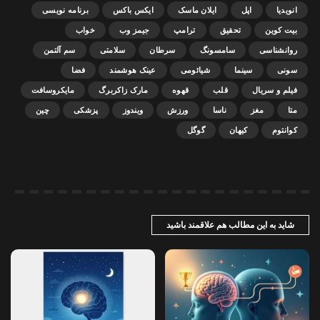
انویدیا
اپل
ایلان ماسک
ایکس باکس
برنامه نویسی
بیت کوین
تحقیق
ترامپ
جیمز وب
خواب
روانشناسی
سامسونگ
سرطان
سلامتی
سم آلتمن
سونی
سینما
شیائومی
عینک هوشمند
فضا
فیلم و سریال
قلب
قهوه
مارک زاکربرگ
مایکروسافت
متا
مغز
ناسا
ورزش
ویندوز
پزشکی
چین
کوانتوم
کیهان
گوگل
شاید به این مطالب هم علاقمند باشید