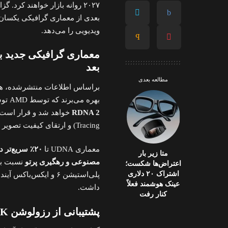
بعدی از معماری گرافیکی یکسان و
ویدیویی را می‌دهد.
بعد
مطالعه بعدی
براساس اطلاعات منتشرشده، هر 
بهره می‌برند که توسط AMD توسعه یافته است. این معماری با اسم رمز
RDNA 2
Tracing) و ارتقای کیفیت تصویر (Upscaling) ارائه دهد.
معماری UDNA تا
۲۰٪ سریع‌تر در واحدهای پردازشی
متا زیر بار
مصنوعی و رهگیری پرتو
اعتراض‌ها شکست؛
اشتراک ۲۰ دلاری
پلی‌استیشن ۶ و ایکس‌
عینک هوشمند فعلاً
داشت.
کنار رفت
پشتیبانی از رزولوشن 8K و نرخ تازه‌سازی بالا