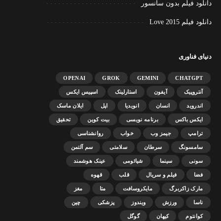
دانلود فیلم بدون سانسور
دانلود فیلم Love 2015
دنیای فناوری
OPENAI
GROK
GEMINI
CHATGPT
آنتروپیک
آیفون
استارلینک
اسپیس ایکس
اندروید
انسان
انویدیا
اپل
ایلان ماسک
ایکس باکس
برنامه نویسی
بیت کوین
تحقیق
ترامپ
جیمز وب
خواب
روانشناسی
سامسونگ
سرطان
سلامتی
سم آلتمن
سونی
سینما
شیائومی
عینک هوشمند
فضا
فیلم و سریال
قلب
قهوه
مارک زاکربرگ
مایکروسافت
متا
مغز
ناسا
ورزش
ویندوز
پزشکی
چین
کوانتوم
کیهان
گوگل